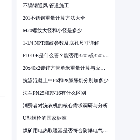
不锈钢通风 管道施工
201不锈钢重量计算方法大全
M20螺纹大径和小径是多少
1-1/4 NPT螺纹参数及底孔尺寸详解
F1010E是什么管？能否用3205或3505代
换
20x40x2镀锌方管单米重量计算与应用
分析
抗渗混凝土中P6和P8膨胀剂分别加多少
法兰PN25和PN16有什么区别
消费者对洗衣机的核心需求调研与分析
U型螺栓的国家标准
煤矿用电热取暖器是否符合防爆电气设
备标准