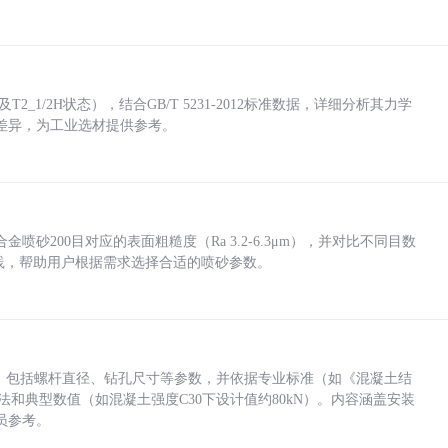
_1/2H状态），结合GB/T 5231-2012标准数据，详细分析其力学
差异，为工业选材提供参考。
砂200目对应的表面粗糙度（Ra 3.2-6.3μm），并对比不同目数
业实践，帮助用户根据需求选择合适的喷砂参数。
力，包括螺杆直径、钻孔尺寸等参数，并依据专业标准（如《混凝土结
方法和典型数值（如混凝土强度C30下设计值约80kN）。内容涵盖安装
员参考。