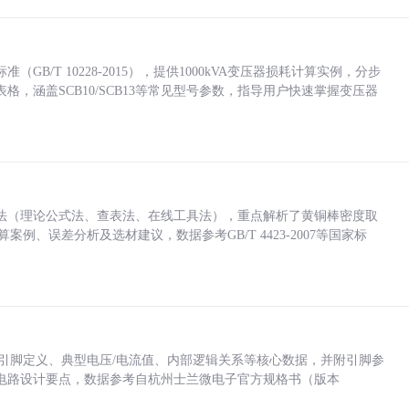
/T 10228-2015），提供1000kVA变压器损耗计算实例，分步
，涵盖SCB10/SCB13等常见型号参数，指导用户快速掌握变压器
法（理论公式法、查表法、在线工具法），重点解析了黄铜棒密度取
计算案例、误差分析及选材建议，数据参考GB/T 4423-2007等国家标
括各引脚定义、典型电压/电流值、内部逻辑关系等核心数据，并附引脚参
电路设计要点，数据参考自杭州士兰微电子官方规格书（版本