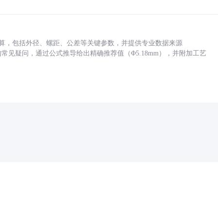
底孔计算，包括外径、螺距、公差等关键参数，并提供专业数据来源
孔尺寸的常见疑问，通过公式推导给出精确推荐值（Φ5.18mm），并附加工艺
药品医疗器械网络信息服务备案(京)网药械信息备字（2021）第00159号
京ICP证030173号
京公网安备11000002000001号