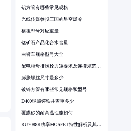
铝方管有哪些常见规格
光线传媒参投三国的星空爆冷
横担型号对应重量
锰矿石产品化合水含量
曲臂车规格型号大全
配电柜母排螺栓力矩要求及连接规范详
解
膨胀螺丝尺寸是多少
镀锌方管有哪些常见规格和型号
D400球墨铸铁井盖重多少
覆膜砂的耐高温性能如何
RU7088R功率MOSFET特性解析及其在
可调电源设计中的实践