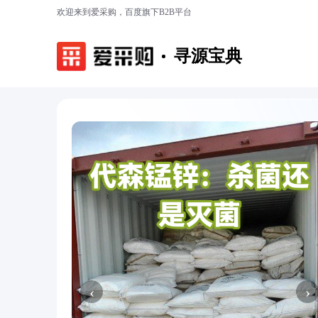
欢迎来到爱采购，百度旗下B2B平台
寻源宝典
‹
›