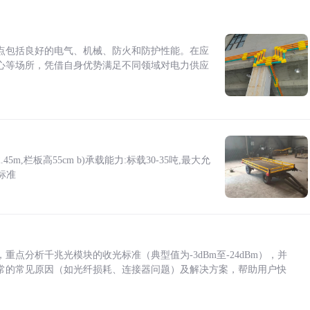
点包括良好的电气、机械、防火和防护性能。在应
心等场所，凭借自身优势满足不同领域对电力供应
5m,栏板高55cm b)承载能力:标载30-35吨,最大允
标准
点分析千兆光模块的收光标准（典型值为-3dBm至-24dBm），并
常的常见原因（如光纤损耗、连接器问题）及解决方案，帮助用户快