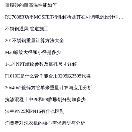
覆膜砂的耐高温性能如何
RU7088R功率MOSFET特性解析及其在可调电源设计中的
实践
不锈钢通风 管道施工
201不锈钢重量计算方法大全
M20螺纹大径和小径是多少
1-1/4 NPT螺纹参数及底孔尺寸详解
F1010E是什么管？能否用3205或3505代换
20x40x2镀锌方管单米重量计算与应用分析
抗渗混凝土中P6和P8膨胀剂分别加多少
法兰PN25和PN16有什么区别
消费者对洗衣机的核心需求调研与分析