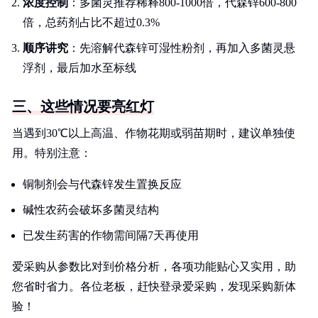
浓度控制
：多菌灵推荐稀释800-1000倍，代森锌600-800
倍，总药剂占比不超过0.3%
顺序讲究
：先溶解代森锌可湿性粉剂，再加入多菌灵悬
浮剂，最后加水至标线
三、这些情况要亮红灯
当遇到30℃以上高温、作物花期或弱苗期时，建议单独使
用。特别注意：
铜制剂会与代森锌发生置换反应
碱性农药会破坏多菌灵结构
已发生药害的作物需间隔7天再使用
爱采购从参数比对到价格分析，各项功能贴心又实用，助
您省时省力。各位老板，赶快登录爱采购，发现采购新体
验！