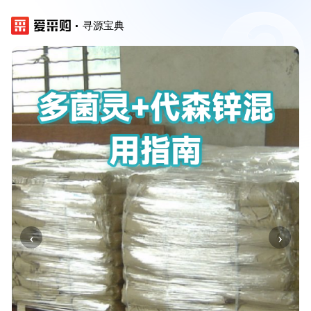
寻源宝典
‹
›