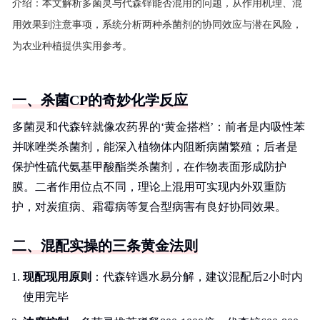
介绍：
本文解析多菌灵与代森锌能否混用的问题，从作用机理、混
用效果到注意事项，系统分析两种杀菌剂的协同效应与潜在风险，
为农业种植提供实用参考。
一、杀菌CP的奇妙化学反应
多菌灵和代森锌就像农药界的‘黄金搭档’：前者是内吸性苯
并咪唑类杀菌剂，能深入植物体内阻断病菌繁殖；后者是
保护性硫代氨基甲酸酯类杀菌剂，在作物表面形成防护
膜。二者作用位点不同，理论上混用可实现内外双重防
护，对炭疽病、霜霉病等复合型病害有良好协同效果。
二、混配实操的三条黄金法则
现配现用原则
：代森锌遇水易分解，建议混配后2小时内
使用完毕