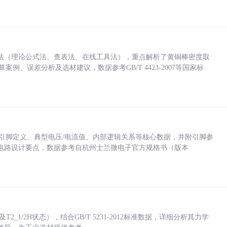
法（理论公式法、查表法、在线工具法），重点解析了黄铜棒密度取
计算案例、误差分析及选材建议，数据参考GB/T 4423-2007等国家标
括各引脚定义、典型电压/电流值、内部逻辑关系等核心数据，并附引脚参
电路设计要点，数据参考自杭州士兰微电子官方规格书（版本
_1/2H状态），结合GB/T 5231-2012标准数据，详细分析其力学