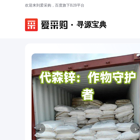
欢迎来到爱采购，百度旗下B2B平台
寻源宝典
‹
›