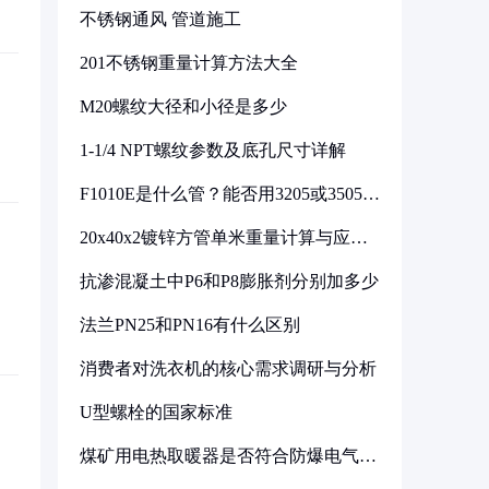
不锈钢通风 管道施工
201不锈钢重量计算方法大全
M20螺纹大径和小径是多少
1-1/4 NPT螺纹参数及底孔尺寸详解
F1010E是什么管？能否用3205或3505代
换
20x40x2镀锌方管单米重量计算与应用
分析
抗渗混凝土中P6和P8膨胀剂分别加多少
法兰PN25和PN16有什么区别
消费者对洗衣机的核心需求调研与分析
U型螺栓的国家标准
煤矿用电热取暖器是否符合防爆电气设
备标准