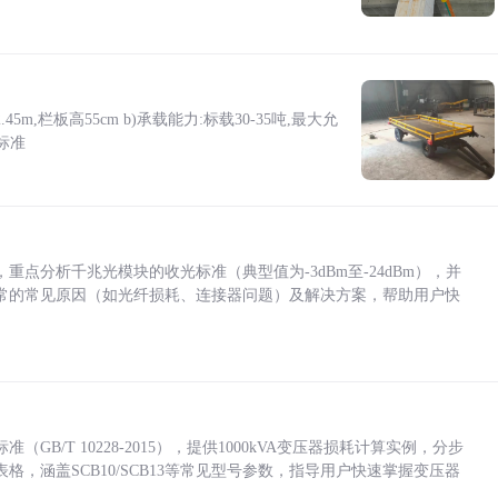
5m,栏板高55cm b)承载能力:标载30-35吨,最大允
标准
点分析千兆光模块的收光标准（典型值为-3dBm至-24dBm），并
常的常见原因（如光纤损耗、连接器问题）及解决方案，帮助用户快
/T 10228-2015），提供1000kVA变压器损耗计算实例，分步
，涵盖SCB10/SCB13等常见型号参数，指导用户快速掌握变压器