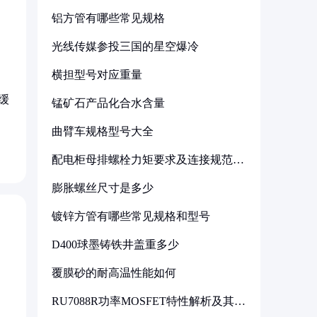
铝方管有哪些常见规格
光线传媒参投三国的星空爆冷
横担型号对应重量
缓
锰矿石产品化合水含量
曲臂车规格型号大全
配电柜母排螺栓力矩要求及连接规范详
解
膨胀螺丝尺寸是多少
镀锌方管有哪些常见规格和型号
D400球墨铸铁井盖重多少
覆膜砂的耐高温性能如何
RU7088R功率MOSFET特性解析及其在
可调电源设计中的实践