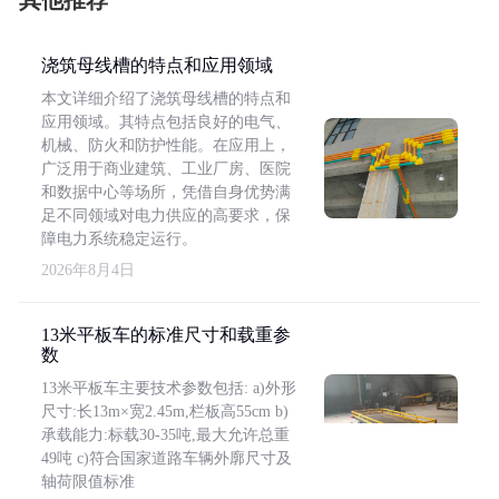
其他推荐
浇筑母线槽的特点和应用领域
本文详细介绍了浇筑母线槽的特点和
应用领域。其特点包括良好的电气、
机械、防火和防护性能。在应用上，
广泛用于商业建筑、工业厂房、医院
和数据中心等场所，凭借自身优势满
足不同领域对电力供应的高要求，保
障电力系统稳定运行。
2026年8月4日
13米平板车的标准尺寸和载重参
数
13米平板车主要技术参数包括: a)外形
尺寸:长13m×宽2.45m,栏板高55cm b)
承载能力:标载30-35吨,最大允许总重
49吨 c)符合国家道路车辆外廓尺寸及
轴荷限值标准