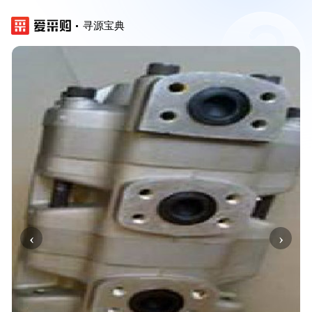
寻源宝典
‹
›