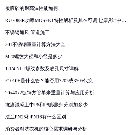
覆膜砂的耐高温性能如何
RU7088R功率MOSFET特性解析及其在可调电源设计中的
实践
不锈钢通风 管道施工
201不锈钢重量计算方法大全
M20螺纹大径和小径是多少
1-1/4 NPT螺纹参数及底孔尺寸详解
F1010E是什么管？能否用3205或3505代换
20x40x2镀锌方管单米重量计算与应用分析
抗渗混凝土中P6和P8膨胀剂分别加多少
法兰PN25和PN16有什么区别
消费者对洗衣机的核心需求调研与分析