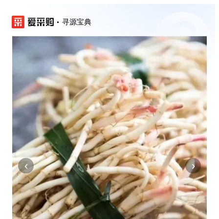
寻源宝典
‹
›