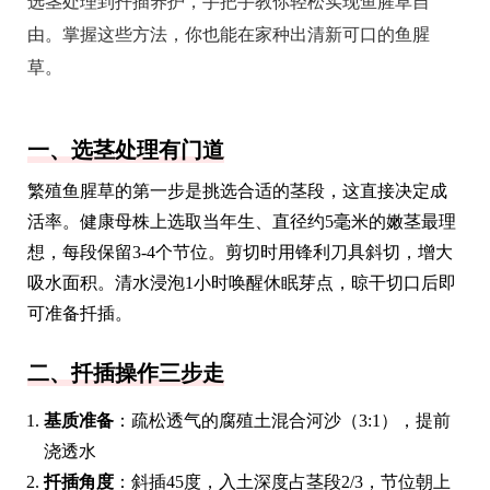
选茎处理到扦插养护，手把手教你轻松实现鱼腥草自
由。掌握这些方法，你也能在家种出清新可口的鱼腥
草。
一、选茎处理有门道
繁殖鱼腥草的第一步是挑选合适的茎段，这直接决定成
活率。健康母株上选取当年生、直径约5毫米的嫩茎最理
想，每段保留3-4个节位。剪切时用锋利刀具斜切，增大
吸水面积。清水浸泡1小时唤醒休眠芽点，晾干切口后即
可准备扦插。
二、扦插操作三步走
基质准备
：疏松透气的腐殖土混合河沙（3:1），提前
浇透水
扦插角度
：斜插45度，入土深度占茎段2/3，节位朝上