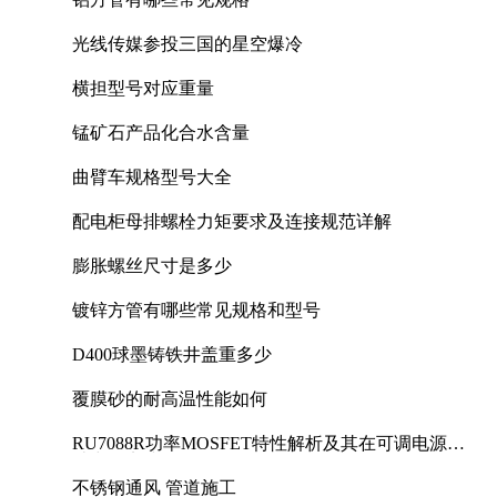
光线传媒参投三国的星空爆冷
横担型号对应重量
锰矿石产品化合水含量
曲臂车规格型号大全
配电柜母排螺栓力矩要求及连接规范详解
膨胀螺丝尺寸是多少
镀锌方管有哪些常见规格和型号
D400球墨铸铁井盖重多少
覆膜砂的耐高温性能如何
RU7088R功率MOSFET特性解析及其在可调电源设
计中的实践
不锈钢通风 管道施工