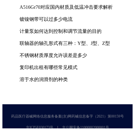
A516Gr70对应国内材质及低温冲击要求解析
镀镍钢带可以过多少电流
计量泵如何达到控制和调节流量的目的
联轴器的轴孔形式有三种：Y型、J型、Z型
不锈钢材质厚度允许误差是多少
复印机出租有哪些常见模式
溶于水的润滑剂的种类
药品医疗器械网络信息服务备案(京)网药械信息备字（2021）第00159号
京ICP证030173号
京公网安备11000002000001号