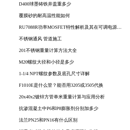
D400球墨铸铁井盖重多少
覆膜砂的耐高温性能如何
RU7088R功率MOSFET特性解析及其在可调电源设
计中的实践
不锈钢通风 管道施工
201不锈钢重量计算方法大全
M20螺纹大径和小径是多少
1-1/4 NPT螺纹参数及底孔尺寸详解
F1010E是什么管？能否用3205或3505代换
20x40x2镀锌方管单米重量计算与应用分析
抗渗混凝土中P6和P8膨胀剂分别加多少
法兰PN25和PN16有什么区别