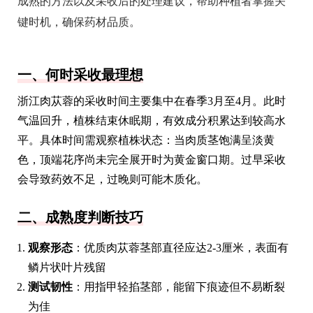
成熟的方法以及采收后的处理建议，帮助种植者掌握关
键时机，确保药材品质。
一、何时采收最理想
浙江肉苁蓉的采收时间主要集中在春季3月至4月。此时
气温回升，植株结束休眠期，有效成分积累达到较高水
平。具体时间需观察植株状态：当肉质茎饱满呈淡黄
色，顶端花序尚未完全展开时为黄金窗口期。过早采收
会导致药效不足，过晚则可能木质化。
二、成熟度判断技巧
观察形态
：优质肉苁蓉茎部直径应达2-3厘米，表面有
鳞片状叶片残留
测试韧性
：用指甲轻掐茎部，能留下痕迹但不易断裂
为佳