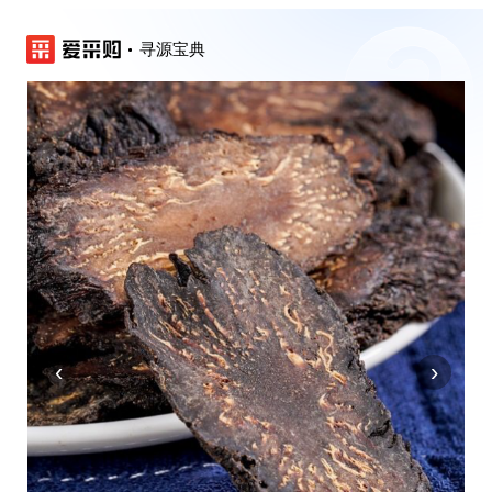
寻源宝典
‹
›