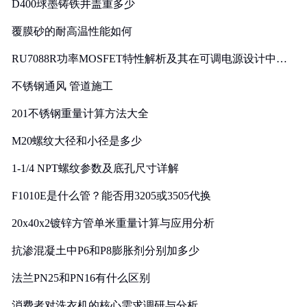
D400球墨铸铁井盖重多少
覆膜砂的耐高温性能如何
RU7088R功率MOSFET特性解析及其在可调电源设计中的
实践
不锈钢通风 管道施工
201不锈钢重量计算方法大全
M20螺纹大径和小径是多少
1-1/4 NPT螺纹参数及底孔尺寸详解
F1010E是什么管？能否用3205或3505代换
20x40x2镀锌方管单米重量计算与应用分析
抗渗混凝土中P6和P8膨胀剂分别加多少
法兰PN25和PN16有什么区别
消费者对洗衣机的核心需求调研与分析