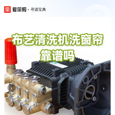
寻源宝典
‹
›