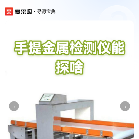
寻源宝典
‹
›