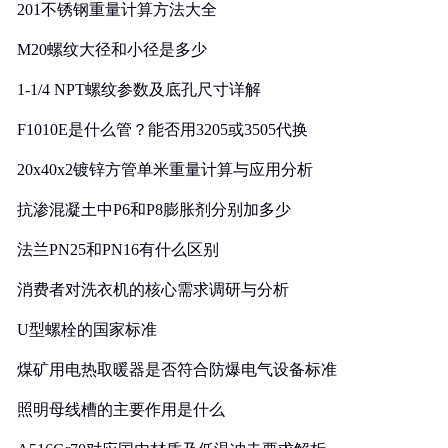
201不锈钢重量计算方法大全
M20螺纹大径和小径是多少
1-1/4 NPT螺纹参数及底孔尺寸详解
F1010E是什么管？能否用3205或3505代换
20x40x2镀锌方管单米重量计算与应用分析
抗渗混凝土中P6和P8膨胀剂分别加多少
法兰PN25和PN16有什么区别
消费者对洗衣机的核心需求调研与分析
U型螺栓的国家标准
煤矿用电热取暖器是否符合防爆电气设备标准
照明母线槽的主要作用是什么