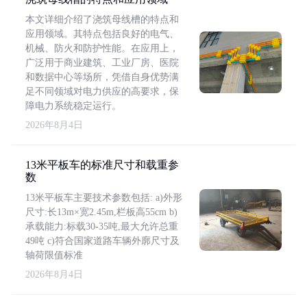
本文详细介绍了浇筑母线槽的特点和
应用领域。其特点包括良好的电气、
机械、防火和防护性能。在应用上，
广泛用于商业建筑、工业厂房、医院
和数据中心等场所，凭借自身优势满
足不同领域对电力供应的高要求，保
障电力系统稳定运行。
2026年8月4日
13米平板车的标准尺寸和载重参
数
13米平板车主要技术参数包括: a)外形
尺寸:长13m×宽2.45m,栏板高55cm b)
承载能力:标载30-35吨,最大允许总重
49吨 c)符合国家道路车辆外廓尺寸及
轴荷限值标准
2026年8月4日