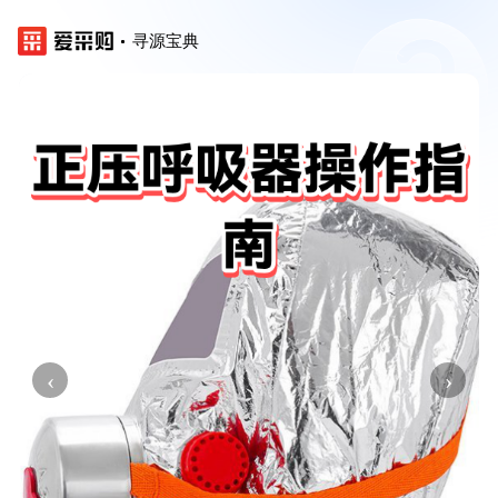
寻源宝典
‹
›