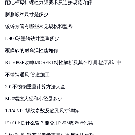
配电柜母排螺栓力矩要求及连接规范详解
膨胀螺丝尺寸是多少
镀锌方管有哪些常见规格和型号
D400球墨铸铁井盖重多少
覆膜砂的耐高温性能如何
RU7088R功率MOSFET特性解析及其在可调电源设计中的
实践
不锈钢通风 管道施工
201不锈钢重量计算方法大全
M20螺纹大径和小径是多少
1-1/4 NPT螺纹参数及底孔尺寸详解
F1010E是什么管？能否用3205或3505代换
20x40x2镀锌方管单米重量计算与应用分析