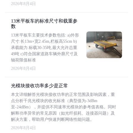
2026年8月4日
13米平板车的标准尺寸和载重参
数
13米平板车主要技术参数包括: a)外形
尺寸:长13m×宽2.45m,栏板高55cm b)
承载能力:标载30-35吨,最大允许总重
49吨 c)符合国家道路车辆外廓尺寸及
轴荷限值标准
2026年8月4日
光模块接收功率多少是正常
本文详细解答光模块接收功率的正常范围及影响因素，重
点分析千兆光模块的收光标准（典型值为-3dBm
至-24dBm），并提供不同速率光模块的参考值表格。同时
解释功率异常的常见原因（如光纤损耗、连接器问题）及
解决方案，帮助用户快速判断网络性能问题。
2026年8月4日