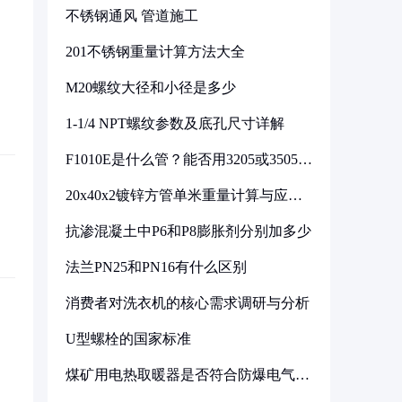
不锈钢通风 管道施工
201不锈钢重量计算方法大全
M20螺纹大径和小径是多少
1-1/4 NPT螺纹参数及底孔尺寸详解
F1010E是什么管？能否用3205或3505代
换
20x40x2镀锌方管单米重量计算与应用
分析
抗渗混凝土中P6和P8膨胀剂分别加多少
法兰PN25和PN16有什么区别
消费者对洗衣机的核心需求调研与分析
U型螺栓的国家标准
煤矿用电热取暖器是否符合防爆电气设
备标准