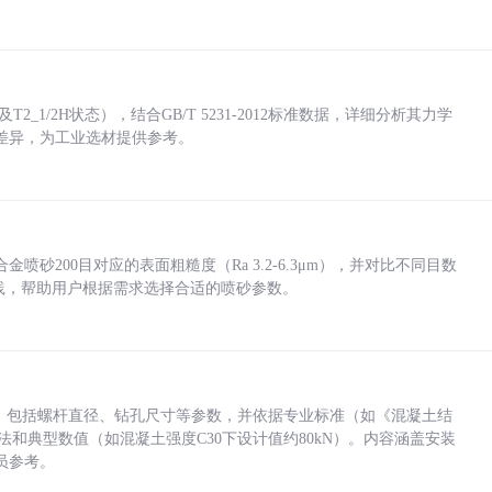
_1/2H状态），结合GB/T 5231-2012标准数据，详细分析其力学
差异，为工业选材提供参考。
砂200目对应的表面粗糙度（Ra 3.2-6.3μm），并对比不同目数
业实践，帮助用户根据需求选择合适的喷砂参数。
力，包括螺杆直径、钻孔尺寸等参数，并依据专业标准（如《混凝土结
方法和典型数值（如混凝土强度C30下设计值约80kN）。内容涵盖安装
员参考。