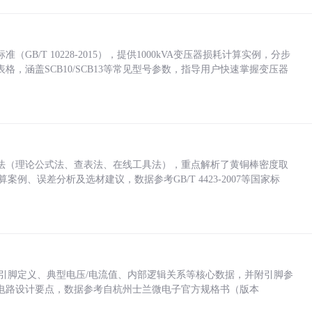
/T 10228-2015），提供1000kVA变压器损耗计算实例，分步
，涵盖SCB10/SCB13等常见型号参数，指导用户快速掌握变压器
法（理论公式法、查表法、在线工具法），重点解析了黄铜棒密度取
计算案例、误差分析及选材建议，数据参考GB/T 4423-2007等国家标
括各引脚定义、典型电压/电流值、内部逻辑关系等核心数据，并附引脚参
电路设计要点，数据参考自杭州士兰微电子官方规格书（版本