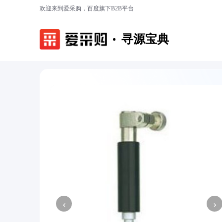
欢迎来到爱采购，百度旗下B2B平台
寻源宝典
‹
›