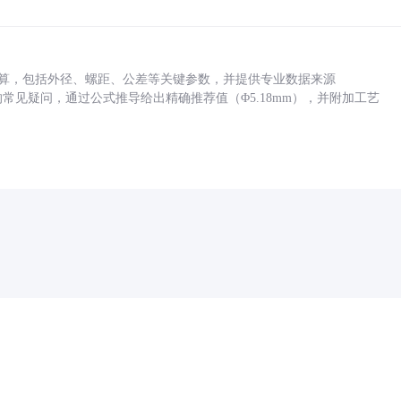
底孔计算，包括外径、螺距、公差等关键参数，并提供专业数据来源
孔尺寸的常见疑问，通过公式推导给出精确推荐值（Φ5.18mm），并附加工艺
药品医疗器械网络信息服务备案(京)网药械信息备字（2021）第00159号
京ICP证030173号
京公网安备11000002000001号