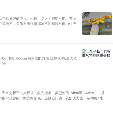
点包括良好的电气、机械、防火和防护性能。在应
心等场所，凭借自身优势满足不同领域对电力供应
5m,栏板高55cm b)承载能力:标载30-35吨,最大允
标准
点分析千兆光模块的收光标准（典型值为-3dBm至-24dBm），并
常的常见原因（如光纤损耗、连接器问题）及解决方案，帮助用户快