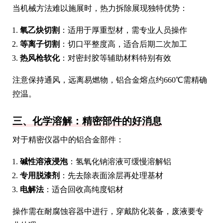
当机械方法难以施展时，热力拆除展现独特优势：
氧乙炔切割
：适用于厚重型材，需专业人员操作
等离子切割
：切口平整度高，适合后期二次加工
热风枪软化
：对密封胶等辅助材料特别有效
注意保持通风，远离易燃物，铝合金熔点约660℃需精确
控温。
三、化学溶解：精密部件的好消息
对于精密仪器中的铝合金部件：
碱性溶液浸泡
：氢氧化钠溶液可缓慢溶解铝
专用脱漆剂
：先去除表面涂层再处理基材
电解法
：适合回收高纯度铝材
操作需在耐腐蚀容器中进行，穿戴防化装备，废液要专