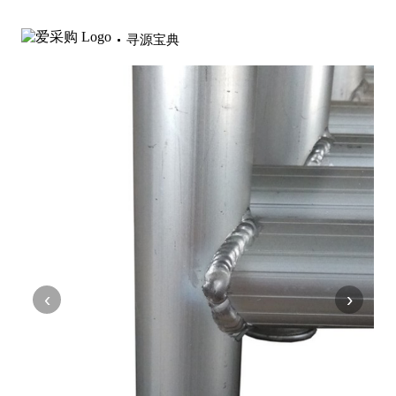
寻源宝典
‹
›