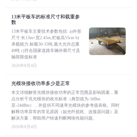
13米平板车的标准尺寸和载重参
数
13米平板车主要技术参数包括: a)外形
尺寸:长13m×宽2.45m,栏板高55cm b)
承载能力:标载30-35吨,最大允许总重
49吨 c)符合国家道路车辆外廓尺寸及
轴荷限值标准
2026年8月4日
光模块接收功率多少是正常
本文详细解答光模块接收功率的正常范围及影响因素，重
点分析千兆光模块的收光标准（典型值为-3dBm
至-24dBm），并提供不同速率光模块的参考值表格。同时
解释功率异常的常见原因（如光纤损耗、连接器问题）及
解决方案，帮助用户快速判断网络性能问题。
2026年8月4日