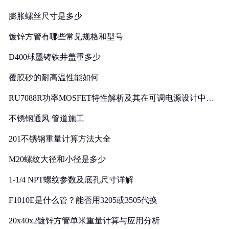
膨胀螺丝尺寸是多少
镀锌方管有哪些常见规格和型号
D400球墨铸铁井盖重多少
覆膜砂的耐高温性能如何
RU7088R功率MOSFET特性解析及其在可调电源设计中的
实践
不锈钢通风 管道施工
201不锈钢重量计算方法大全
M20螺纹大径和小径是多少
1-1/4 NPT螺纹参数及底孔尺寸详解
F1010E是什么管？能否用3205或3505代换
20x40x2镀锌方管单米重量计算与应用分析