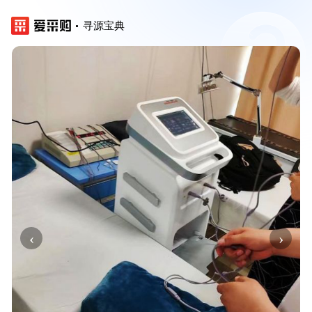
寻源宝典
‹
›