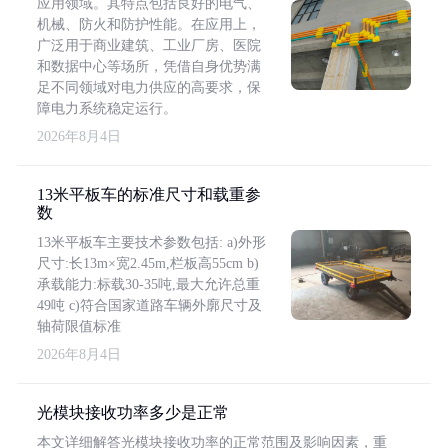
应用领域。其特点包括良好的电气、
机械、防火和防护性能。在应用上，
广泛用于商业建筑、工业厂房、医院
和数据中心等场所，凭借自身优势满
足不同领域对电力供应的高要求，保
障电力系统稳定运行。
2026年8月4日
13米平板车的标准尺寸和载重参
数
13米平板车主要技术参数包括: a)外形
尺寸:长13m×宽2.45m,栏板高55cm b)
承载能力:标载30-35吨,最大允许总重
49吨 c)符合国家道路车辆外廓尺寸及
轴荷限值标准
2026年8月4日
光模块接收功率多少是正常
本文详细解答光模块接收功率的正常范围及影响因素，重