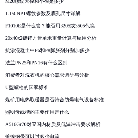
M20螺纹大径和小径是多少
1-1/4 NPT螺纹参数及底孔尺寸详解
F1010E是什么管？能否用3205或3505代换
20x40x2镀锌方管单米重量计算与应用分析
抗渗混凝土中P6和P8膨胀剂分别加多少
法兰PN25和PN16有什么区别
消费者对洗衣机的核心需求调研与分析
U型螺栓的国家标准
煤矿用电热取暖器是否符合防爆电气设备标准
照明母线槽的主要作用是什么
A516Gr70对应国内材质及低温冲击要求解析
镀镍钢带可以过多少电流