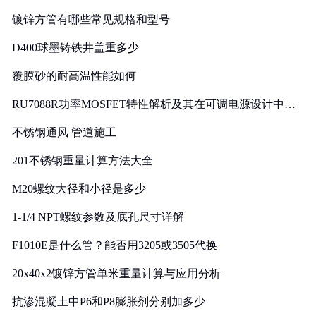
镀锌方管有哪些常见规格和型号
D400球墨铸铁井盖重多少
覆膜砂的耐高温性能如何
RU7088R功率MOSFET特性解析及其在可调电源设计中的
实践
不锈钢通风 管道施工
201不锈钢重量计算方法大全
M20螺纹大径和小径是多少
1-1/4 NPT螺纹参数及底孔尺寸详解
F1010E是什么管？能否用3205或3505代换
20x40x2镀锌方管单米重量计算与应用分析
抗渗混凝土中P6和P8膨胀剂分别加多少