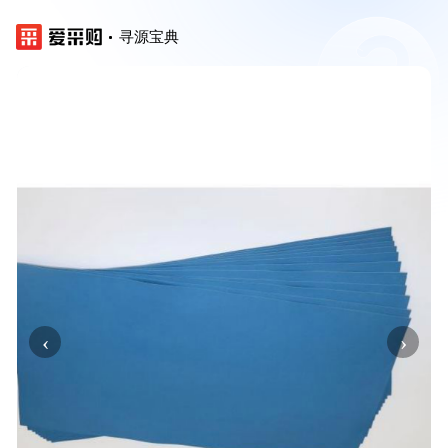
寻源宝典
‹
›