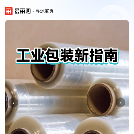
寻源宝典
‹
›