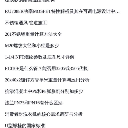
RU7088R功率MOSFET特性解析及其在可调电源设计中的
实践
不锈钢通风 管道施工
201不锈钢重量计算方法大全
M20螺纹大径和小径是多少
1-1/4 NPT螺纹参数及底孔尺寸详解
F1010E是什么管？能否用3205或3505代换
20x40x2镀锌方管单米重量计算与应用分析
抗渗混凝土中P6和P8膨胀剂分别加多少
法兰PN25和PN16有什么区别
消费者对洗衣机的核心需求调研与分析
U型螺栓的国家标准