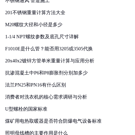
不锈钢通风 管道施工
201不锈钢重量计算方法大全
M20螺纹大径和小径是多少
1-1/4 NPT螺纹参数及底孔尺寸详解
F1010E是什么管？能否用3205或3505代换
20x40x2镀锌方管单米重量计算与应用分析
抗渗混凝土中P6和P8膨胀剂分别加多少
法兰PN25和PN16有什么区别
消费者对洗衣机的核心需求调研与分析
U型螺栓的国家标准
煤矿用电热取暖器是否符合防爆电气设备标准
照明母线槽的主要作用是什么