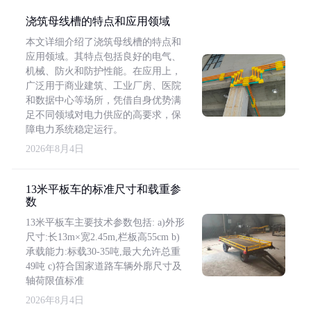
浇筑母线槽的特点和应用领域
本文详细介绍了浇筑母线槽的特点和
应用领域。其特点包括良好的电气、
机械、防火和防护性能。在应用上，
广泛用于商业建筑、工业厂房、医院
和数据中心等场所，凭借自身优势满
足不同领域对电力供应的高要求，保
障电力系统稳定运行。
2026年8月4日
13米平板车的标准尺寸和载重参
数
13米平板车主要技术参数包括: a)外形
尺寸:长13m×宽2.45m,栏板高55cm b)
承载能力:标载30-35吨,最大允许总重
49吨 c)符合国家道路车辆外廓尺寸及
轴荷限值标准
2026年8月4日