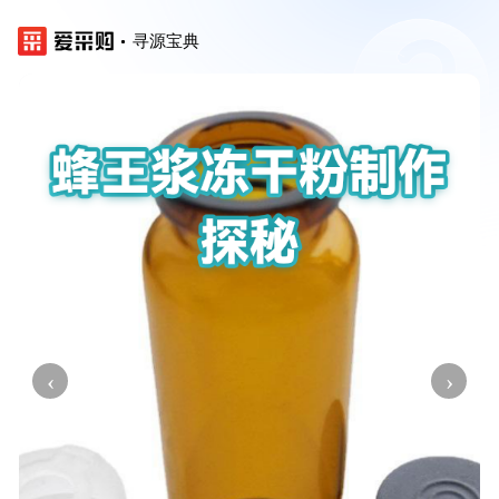
寻源宝典
‹
›