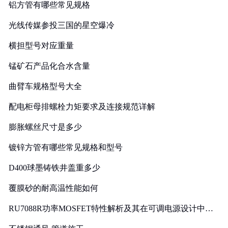
铝方管有哪些常见规格
光线传媒参投三国的星空爆冷
横担型号对应重量
锰矿石产品化合水含量
曲臂车规格型号大全
配电柜母排螺栓力矩要求及连接规范详解
膨胀螺丝尺寸是多少
镀锌方管有哪些常见规格和型号
D400球墨铸铁井盖重多少
覆膜砂的耐高温性能如何
RU7088R功率MOSFET特性解析及其在可调电源设计中的
实践