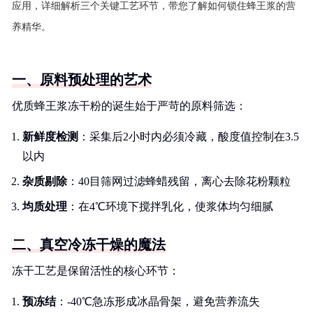
应用，详细解析三个关键工艺环节，带您了解如何锁住蜂王浆的营
养精华。
一、原料预处理的艺术
优质蜂王浆冻干粉的诞生始于严苛的原料筛选：
新鲜度检测
：采集后2小时内必须冷藏，酸度值控制在3.5
以内
杂质剔除
：40目筛网过滤蜂蜡残留，离心去除花粉颗粒
均质处理
：在4℃环境下搅拌乳化，使浆体均匀细腻
二、真空冷冻干燥的魔法
冻干工艺是保留活性的核心环节：
预冻结
：-40℃急冻形成冰晶骨架，避免营养流失