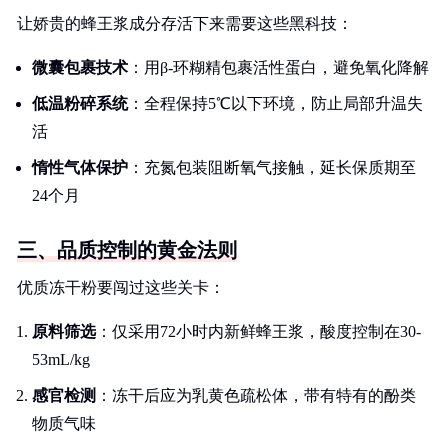
让娇贵的蜂王浆成分存活下来需要这些黑科技：
微囊包裹技术
：用β-环糊精包裹活性蛋白，避免氧化降解
低温粉碎系统
：全程保持5℃以下环境，防止局部升温失
活
惰性气体保护
：充氮包装阻断氧气接触，延长保质期至
24个月
三、品质控制的黄金法则
优质冻干粉要闯过这些关卡：
原料筛选
：仅采用72小时内新鲜蜂王浆，酸度控制在30-
53mL/kg
感官检测
：冻干后应为乳黄色疏松体，带有特有的酚类
物质气味