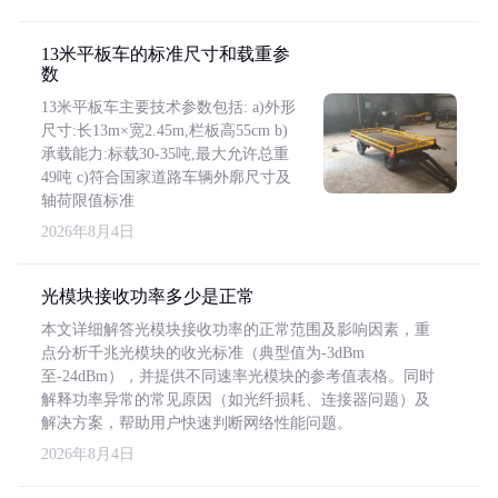
13米平板车的标准尺寸和载重参
数
13米平板车主要技术参数包括: a)外形
尺寸:长13m×宽2.45m,栏板高55cm b)
承载能力:标载30-35吨,最大允许总重
49吨 c)符合国家道路车辆外廓尺寸及
轴荷限值标准
2026年8月4日
光模块接收功率多少是正常
本文详细解答光模块接收功率的正常范围及影响因素，重
点分析千兆光模块的收光标准（典型值为-3dBm
至-24dBm），并提供不同速率光模块的参考值表格。同时
解释功率异常的常见原因（如光纤损耗、连接器问题）及
解决方案，帮助用户快速判断网络性能问题。
2026年8月4日