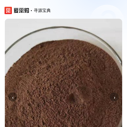
寻源宝典
‹
›