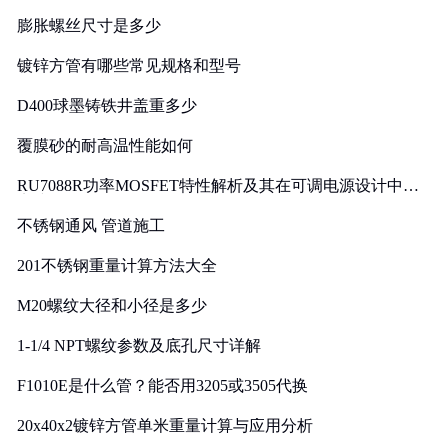
膨胀螺丝尺寸是多少
镀锌方管有哪些常见规格和型号
D400球墨铸铁井盖重多少
覆膜砂的耐高温性能如何
RU7088R功率MOSFET特性解析及其在可调电源设计中的
实践
不锈钢通风 管道施工
201不锈钢重量计算方法大全
M20螺纹大径和小径是多少
1-1/4 NPT螺纹参数及底孔尺寸详解
F1010E是什么管？能否用3205或3505代换
20x40x2镀锌方管单米重量计算与应用分析