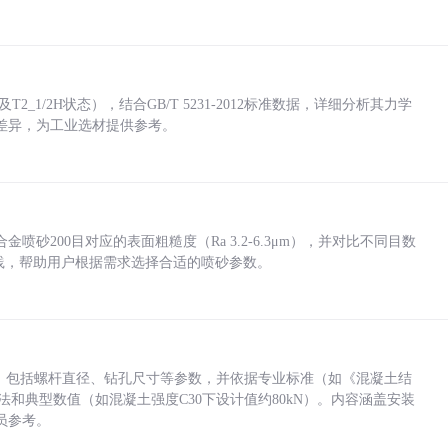
_1/2H状态），结合GB/T 5231-2012标准数据，详细分析其力学
差异，为工业选材提供参考。
砂200目对应的表面粗糙度（Ra 3.2-6.3μm），并对比不同目数
业实践，帮助用户根据需求选择合适的喷砂参数。
力，包括螺杆直径、钻孔尺寸等参数，并依据专业标准（如《混凝土结
方法和典型数值（如混凝土强度C30下设计值约80kN）。内容涵盖安装
员参考。