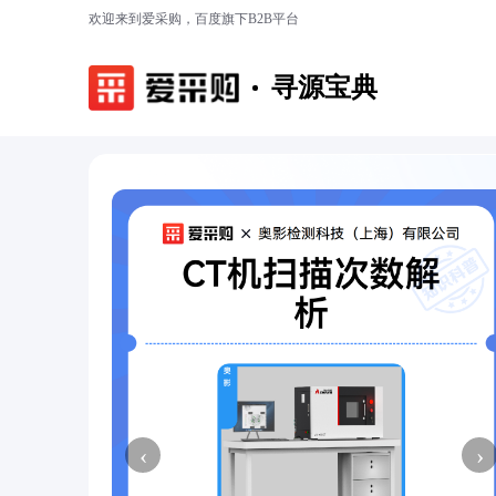
欢迎来到爱采购，百度旗下B2B平台
寻源宝典
‹
›