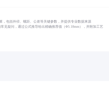
底孔计算，包括外径、螺距、公差等关键参数，并提供专业数据来源
孔尺寸的常见疑问，通过公式推导给出精确推荐值（Φ5.18mm），并附加工艺
药品医疗器械网络信息服务备案(京)网药械信息备字（2021）第00159号
京ICP证030173号
京公网安备11000002000001号