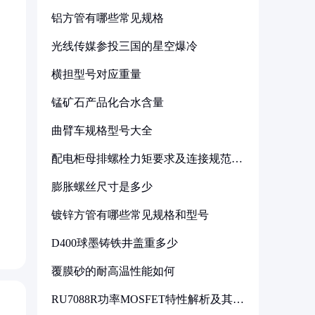
铝方管有哪些常见规格
光线传媒参投三国的星空爆冷
横担型号对应重量
锰矿石产品化合水含量
曲臂车规格型号大全
配电柜母排螺栓力矩要求及连接规范详
解
膨胀螺丝尺寸是多少
镀锌方管有哪些常见规格和型号
D400球墨铸铁井盖重多少
覆膜砂的耐高温性能如何
RU7088R功率MOSFET特性解析及其在
可调电源设计中的实践