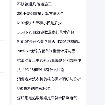
不锈钢通风 管道施工
201不锈钢重量计算方法大全
M20螺纹大径和小径是多少
1-1/4 NPT螺纹参数及底孔尺寸详解
F1010E是什么管？能否用3205或3505代
换
20x40x2镀锌方管单米重量计算与应用
分析
抗渗混凝土中P6和P8膨胀剂分别加多少
法兰PN25和PN16有什么区别
消费者对洗衣机的核心需求调研与分析
U型螺栓的国家标准
煤矿用电热取暖器是否符合防爆电气设
备标准