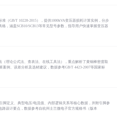
/T 10228-2015），提供1000kVA变压器损耗计算实例，分步
，涵盖SCB10/SCB13等常见型号参数，指导用户快速掌握变压器
法（理论公式法、查表法、在线工具法），重点解析了黄铜棒密度取
计算案例、误差分析及选材建议，数据参考GB/T 4423-2007等国家标
括各引脚定义、典型电压/电流值、内部逻辑关系等核心数据，并附引脚参
电路设计要点，数据参考自杭州士兰微电子官方规格书（版本