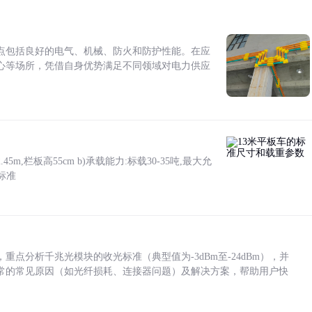
点包括良好的电气、机械、防火和防护性能。在应
心等场所，凭借自身优势满足不同领域对电力供应
5m,栏板高55cm b)承载能力:标载30-35吨,最大允
标准
点分析千兆光模块的收光标准（典型值为-3dBm至-24dBm），并
常的常见原因（如光纤损耗、连接器问题）及解决方案，帮助用户快