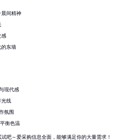
升晨间精神
光
次感
化的东墙
与现代感
节光线
作氛围
灯平衡色温
试试吧～爱采购信息全面，能够满足你的大量需求！