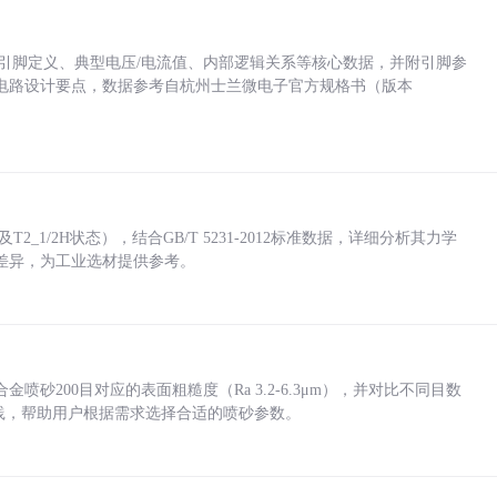
括各引脚定义、典型电压/电流值、内部逻辑关系等核心数据，并附引脚参
电路设计要点，数据参考自杭州士兰微电子官方规格书（版本
_1/2H状态），结合GB/T 5231-2012标准数据，详细分析其力学
差异，为工业选材提供参考。
砂200目对应的表面粗糙度（Ra 3.2-6.3μm），并对比不同目数
业实践，帮助用户根据需求选择合适的喷砂参数。