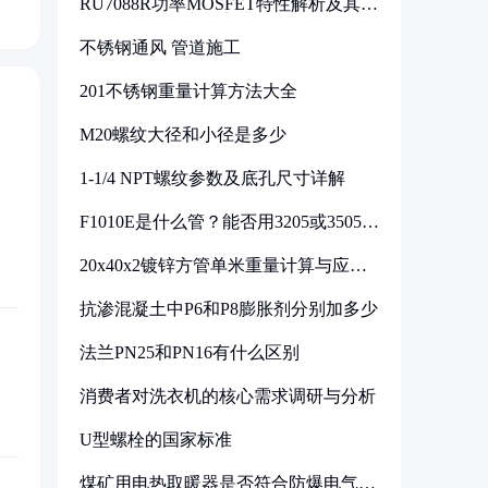
RU7088R功率MOSFET特性解析及其在
可调电源设计中的实践
不锈钢通风 管道施工
201不锈钢重量计算方法大全
M20螺纹大径和小径是多少
1-1/4 NPT螺纹参数及底孔尺寸详解
F1010E是什么管？能否用3205或3505代
换
20x40x2镀锌方管单米重量计算与应用
分析
抗渗混凝土中P6和P8膨胀剂分别加多少
法兰PN25和PN16有什么区别
消费者对洗衣机的核心需求调研与分析
U型螺栓的国家标准
煤矿用电热取暖器是否符合防爆电气设