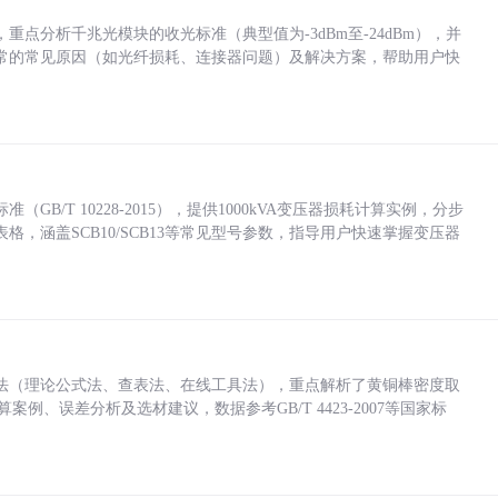
点分析千兆光模块的收光标准（典型值为-3dBm至-24dBm），并
常的常见原因（如光纤损耗、连接器问题）及解决方案，帮助用户快
/T 10228-2015），提供1000kVA变压器损耗计算实例，分步
，涵盖SCB10/SCB13等常见型号参数，指导用户快速掌握变压器
法（理论公式法、查表法、在线工具法），重点解析了黄铜棒密度取
计算案例、误差分析及选材建议，数据参考GB/T 4423-2007等国家标