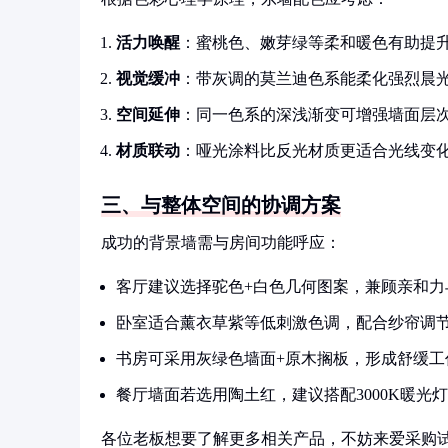
活力唤醒
：蜜桃色、嫩芽绿等柔和暖色有助提
视觉缓冲
：带灰调的莫兰迪色系能柔化强烈晨
空间延伸
：同一色系的深浅渐变可增强墙面层
材质联动
：哑光涂料比反光材质更适合光线变
三、与整体空间的协调方案
成功的背景墙需与房间功能呼应：
客厅建议选择驼色+白色几何图案，兼顾亲和力
卧室适合薰衣草紫等低刺激色调，配合纱帘调
书房可采用灰绿色墙面+原木搁板，形成舒缓工
餐厅墙面若选用陶土红，建议搭配3000K暖光
各位老板想要了解更多相关产品，不妨来爱采购