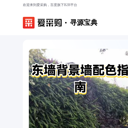
欢迎来到爱采购，百度旗下B2B平台
寻源宝典
‹
›