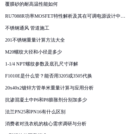
覆膜砂的耐高温性能如何
RU7088R功率MOSFET特性解析及其在可调电源设计中的
实践
不锈钢通风 管道施工
201不锈钢重量计算方法大全
M20螺纹大径和小径是多少
1-1/4 NPT螺纹参数及底孔尺寸详解
F1010E是什么管？能否用3205或3505代换
20x40x2镀锌方管单米重量计算与应用分析
抗渗混凝土中P6和P8膨胀剂分别加多少
法兰PN25和PN16有什么区别
消费者对洗衣机的核心需求调研与分析