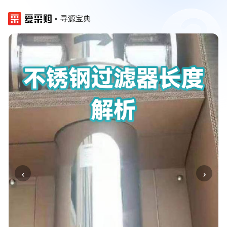
寻源宝典
‹
›