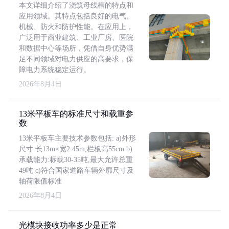
本文详细介绍了浇筑母线槽的特点和
应用领域。其特点包括良好的电气、
机械、防火和防护性能。在应用上，
广泛用于商业建筑、工业厂房、医院
和数据中心等场所，凭借自身优势满
足不同领域对电力供应的高要求，保
障电力系统稳定运行。
2026年8月4日
13米平板车的标准尺寸和载重参
数
13米平板车主要技术参数包括: a)外形
尺寸:长13m×宽2.45m,栏板高55cm b)
承载能力:标载30-35吨,最大允许总重
49吨 c)符合国家道路车辆外廓尺寸及
轴荷限值标准
2026年8月4日
光模块接收功率多少是正常