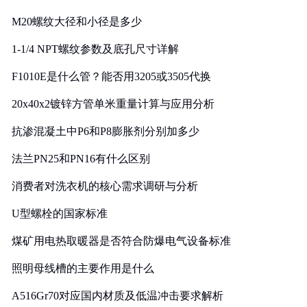
M20螺纹大径和小径是多少
1-1/4 NPT螺纹参数及底孔尺寸详解
F1010E是什么管？能否用3205或3505代换
20x40x2镀锌方管单米重量计算与应用分析
抗渗混凝土中P6和P8膨胀剂分别加多少
法兰PN25和PN16有什么区别
消费者对洗衣机的核心需求调研与分析
U型螺栓的国家标准
煤矿用电热取暖器是否符合防爆电气设备标准
照明母线槽的主要作用是什么
A516Gr70对应国内材质及低温冲击要求解析