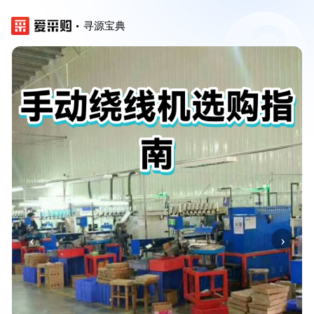
寻源宝典
‹
›