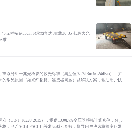
5m,栏板高55cm b)承载能力:标载30-35吨,最大允
标准
点分析千兆光模块的收光标准（典型值为-3dBm至-24dBm），并
常的常见原因（如光纤损耗、连接器问题）及解决方案，帮助用户快
/T 10228-2015），提供1000kVA变压器损耗计算实例，分步
，涵盖SCB10/SCB13等常见型号参数，指导用户快速掌握变压器