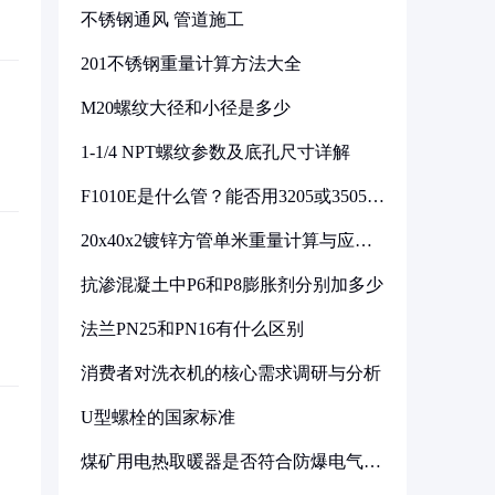
不锈钢通风 管道施工
201不锈钢重量计算方法大全
M20螺纹大径和小径是多少
1-1/4 NPT螺纹参数及底孔尺寸详解
F1010E是什么管？能否用3205或3505代
换
20x40x2镀锌方管单米重量计算与应用
分析
抗渗混凝土中P6和P8膨胀剂分别加多少
法兰PN25和PN16有什么区别
消费者对洗衣机的核心需求调研与分析
U型螺栓的国家标准
煤矿用电热取暖器是否符合防爆电气设
备标准