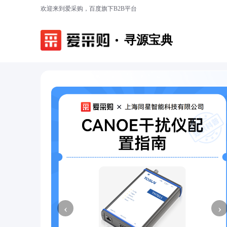
欢迎来到爱采购，百度旗下B2B平台
寻源宝典
‹
›