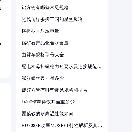
铝方管有哪些常见规格
扰
光线传媒参投三国的星空爆冷
横担型号对应重量
锰矿石产品化合水含量
恢
曲臂车规格型号大全
配电柜母排螺栓力矩要求及连接规范详
解
膨胀螺丝尺寸是多少
镀锌方管有哪些常见规格和型号
D400球墨铸铁井盖重多少
覆膜砂的耐高温性能如何
RU7088R功率MOSFET特性解析及其在
可调电源设计中的实践