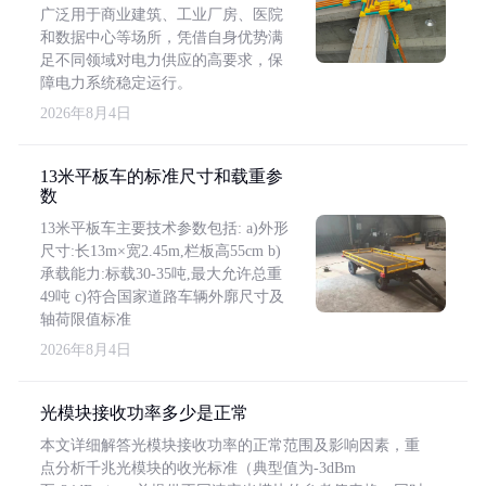
广泛用于商业建筑、工业厂房、医院
和数据中心等场所，凭借自身优势满
足不同领域对电力供应的高要求，保
障电力系统稳定运行。
2026年8月4日
13米平板车的标准尺寸和载重参
数
13米平板车主要技术参数包括: a)外形
尺寸:长13m×宽2.45m,栏板高55cm b)
承载能力:标载30-35吨,最大允许总重
49吨 c)符合国家道路车辆外廓尺寸及
轴荷限值标准
2026年8月4日
光模块接收功率多少是正常
本文详细解答光模块接收功率的正常范围及影响因素，重
点分析千兆光模块的收光标准（典型值为-3dBm