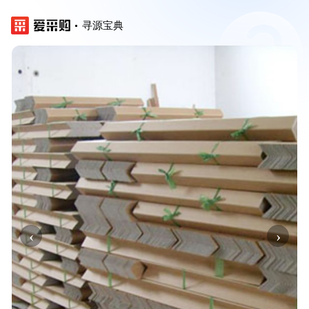
寻源宝典
‹
›