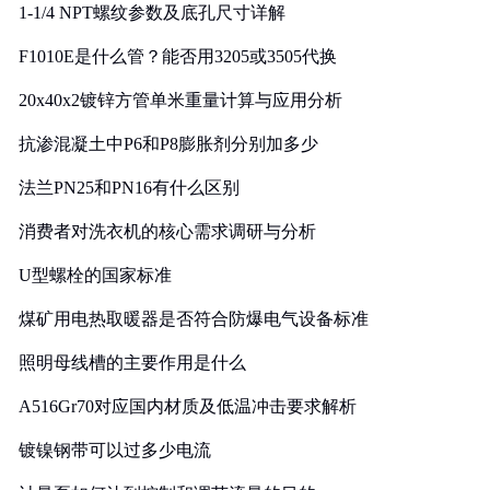
1-1/4 NPT螺纹参数及底孔尺寸详解
F1010E是什么管？能否用3205或3505代换
20x40x2镀锌方管单米重量计算与应用分析
抗渗混凝土中P6和P8膨胀剂分别加多少
法兰PN25和PN16有什么区别
消费者对洗衣机的核心需求调研与分析
U型螺栓的国家标准
煤矿用电热取暖器是否符合防爆电气设备标准
照明母线槽的主要作用是什么
A516Gr70对应国内材质及低温冲击要求解析
镀镍钢带可以过多少电流