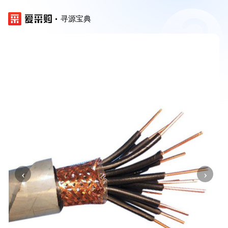
寻源宝典
‹
›