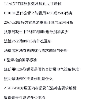
1-1/4 NPT螺纹参数及底孔尺寸详解
F1010E是什么管？能否用3205或3505代换
20x40x2镀锌方管单米重量计算与应用分析
抗渗混凝土中P6和P8膨胀剂分别加多少
法兰PN25和PN16有什么区别
消费者对洗衣机的核心需求调研与分析
U型螺栓的国家标准
煤矿用电热取暖器是否符合防爆电气设备标准
照明母线槽的主要作用是什么
A516Gr70对应国内材质及低温冲击要求解析
镀镍钢带可以过多少电流