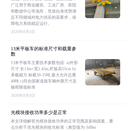
广泛用于商业建筑、工业厂房、医院
和数据中心等场所，凭借自身优势满
足不同领域对电力供应的高要求，保
障电力系统稳定运行。
2026年8月4日
13米平板车的标准尺寸和载重参
数
13米平板车主要技术参数包括: a)外形
尺寸:长13m×宽2.45m,栏板高55cm b)
承载能力:标载30-35吨,最大允许总重
49吨 c)符合国家道路车辆外廓尺寸及
轴荷限值标准
2026年8月4日
光模块接收功率多少是正常
本文详细解答光模块接收功率的正常范围及影响因素，重
点分析千兆光模块的收光标准（典型值为-3dBm