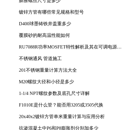
膨胀螺丝尺寸是多少
镀锌方管有哪些常见规格和型号
D400球墨铸铁井盖重多少
覆膜砂的耐高温性能如何
RU7088R功率MOSFET特性解析及其在可调电源设
计中的实践
不锈钢通风 管道施工
201不锈钢重量计算方法大全
M20螺纹大径和小径是多少
1-1/4 NPT螺纹参数及底孔尺寸详解
F1010E是什么管？能否用3205或3505代换
20x40x2镀锌方管单米重量计算与应用分析
抗渗混凝土中P6和P8膨胀剂分别加多少