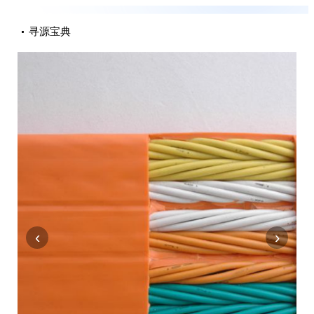
寻源宝典
‹
›