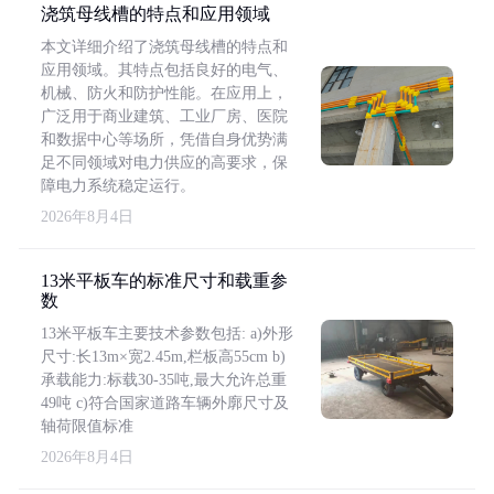
浇筑母线槽的特点和应用领域
本文详细介绍了浇筑母线槽的特点和
应用领域。其特点包括良好的电气、
机械、防火和防护性能。在应用上，
广泛用于商业建筑、工业厂房、医院
和数据中心等场所，凭借自身优势满
足不同领域对电力供应的高要求，保
障电力系统稳定运行。
2026年8月4日
13米平板车的标准尺寸和载重参
数
13米平板车主要技术参数包括: a)外形
尺寸:长13m×宽2.45m,栏板高55cm b)
承载能力:标载30-35吨,最大允许总重
49吨 c)符合国家道路车辆外廓尺寸及
轴荷限值标准
2026年8月4日