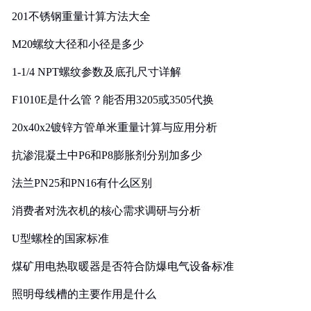
201不锈钢重量计算方法大全
M20螺纹大径和小径是多少
1-1/4 NPT螺纹参数及底孔尺寸详解
F1010E是什么管？能否用3205或3505代换
20x40x2镀锌方管单米重量计算与应用分析
抗渗混凝土中P6和P8膨胀剂分别加多少
法兰PN25和PN16有什么区别
消费者对洗衣机的核心需求调研与分析
U型螺栓的国家标准
煤矿用电热取暖器是否符合防爆电气设备标准
照明母线槽的主要作用是什么