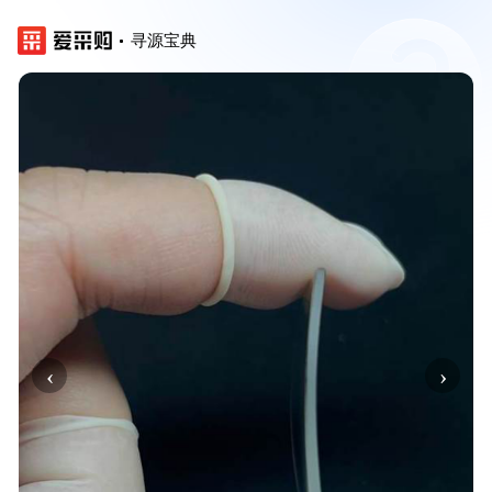
寻源宝典
‹
›