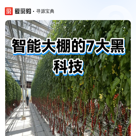
寻源宝典
‹
›