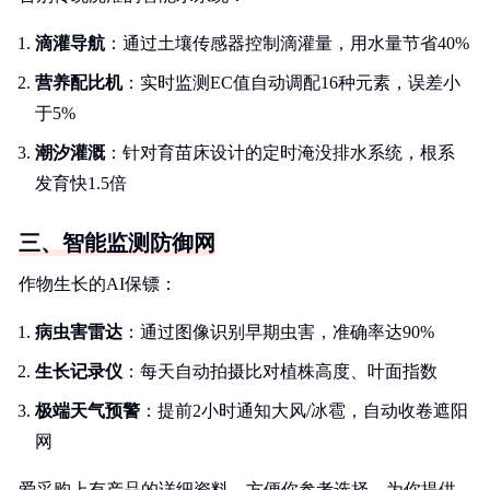
滴灌导航
：通过土壤传感器控制滴灌量，用水量节省40%
营养配比机
：实时监测EC值自动调配16种元素，误差小
于5%
潮汐灌溉
：针对育苗床设计的定时淹没排水系统，根系
发育快1.5倍
三、智能监测防御网
作物生长的AI保镖：
病虫害雷达
：通过图像识别早期虫害，准确率达90%
生长记录仪
：每天自动拍摄比对植株高度、叶面指数
极端天气预警
：提前2小时通知大风/冰雹，自动收卷遮阳
网
爱采购上有产品的详细资料，方便你参考选择。为你提供