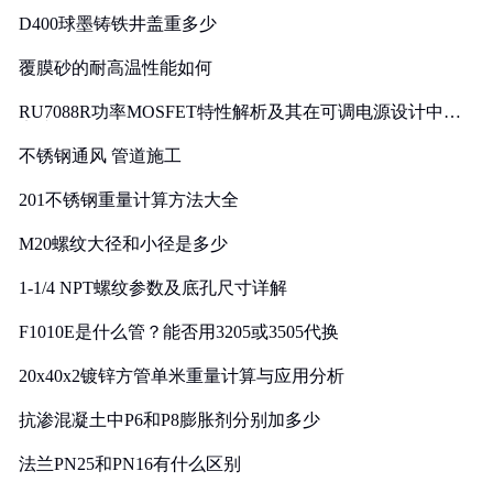
D400球墨铸铁井盖重多少
覆膜砂的耐高温性能如何
RU7088R功率MOSFET特性解析及其在可调电源设计中的
实践
不锈钢通风 管道施工
201不锈钢重量计算方法大全
M20螺纹大径和小径是多少
1-1/4 NPT螺纹参数及底孔尺寸详解
F1010E是什么管？能否用3205或3505代换
20x40x2镀锌方管单米重量计算与应用分析
抗渗混凝土中P6和P8膨胀剂分别加多少
法兰PN25和PN16有什么区别