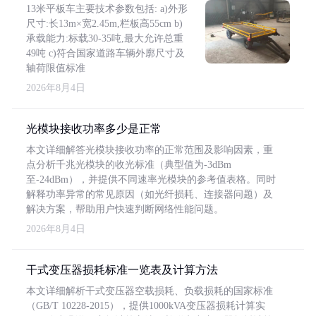
13米平板车主要技术参数包括: a)外形
尺寸:长13m×宽2.45m,栏板高55cm b)
承载能力:标载30-35吨,最大允许总重
49吨 c)符合国家道路车辆外廓尺寸及
轴荷限值标准
2026年8月4日
光模块接收功率多少是正常
本文详细解答光模块接收功率的正常范围及影响因素，重
点分析千兆光模块的收光标准（典型值为-3dBm
至-24dBm），并提供不同速率光模块的参考值表格。同时
解释功率异常的常见原因（如光纤损耗、连接器问题）及
解决方案，帮助用户快速判断网络性能问题。
2026年8月4日
干式变压器损耗标准一览表及计算方法
本文详细解析干式变压器空载损耗、负载损耗的国家标准
（GB/T 10228-2015），提供1000kVA变压器损耗计算实