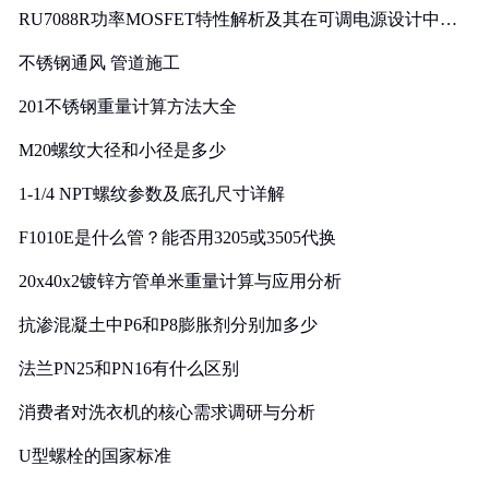
RU7088R功率MOSFET特性解析及其在可调电源设计中的
实践
不锈钢通风 管道施工
201不锈钢重量计算方法大全
M20螺纹大径和小径是多少
1-1/4 NPT螺纹参数及底孔尺寸详解
F1010E是什么管？能否用3205或3505代换
20x40x2镀锌方管单米重量计算与应用分析
抗渗混凝土中P6和P8膨胀剂分别加多少
法兰PN25和PN16有什么区别
消费者对洗衣机的核心需求调研与分析
U型螺栓的国家标准