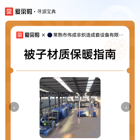
寻源宝典
‹
›