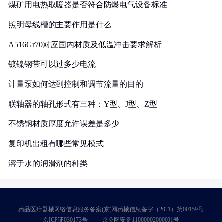
煤矿用电热取暖器是否符合防爆电气设备标准
照明母线槽的主要作用是什么
A516Gr70对应国内材质及低温冲击要求解析
镀镍钢带可以过多少电流
计量泵如何达到控制和调节流量的目的
联轴器的轴孔形式有三种：Y型、J型、Z型
不锈钢材质厚度允许误差是多少
复印机出租有哪些常见模式
溶于水的润滑剂的种类
药品医疗器械网络信息服务备案(京)网药械信息备字（2021）第00159号
京ICP证030173号
京公网安备11000002000001号