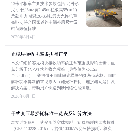
13米平板车主要技术参数包括: a)外形
尺寸:长13m×宽2.45m,栏板高55cm b)
承载能力:标载30-35吨,最大允许总重
49吨 c)符合国家道路车辆外廓尺寸及
轴荷限值标准
2026年8月4日
光模块接收功率多少是正常
本文详细解答光模块接收功率的正常范围及影响因素，重
点分析千兆光模块的收光标准（典型值为-3dBm
至-24dBm），并提供不同速率光模块的参考值表格。同时
解释功率异常的常见原因（如光纤损耗、连接器问题）及
解决方案，帮助用户快速判断网络性能问题。
2026年8月4日
干式变压器损耗标准一览表及计算方法
本文详细解析干式变压器空载损耗、负载损耗的国家标准
（GB/T 10228-2015），提供1000kVA变压器损耗计算实