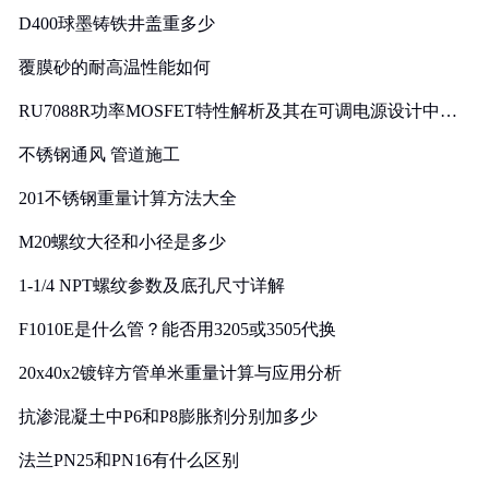
D400球墨铸铁井盖重多少
覆膜砂的耐高温性能如何
RU7088R功率MOSFET特性解析及其在可调电源设计中的
实践
不锈钢通风 管道施工
201不锈钢重量计算方法大全
M20螺纹大径和小径是多少
1-1/4 NPT螺纹参数及底孔尺寸详解
F1010E是什么管？能否用3205或3505代换
20x40x2镀锌方管单米重量计算与应用分析
抗渗混凝土中P6和P8膨胀剂分别加多少
法兰PN25和PN16有什么区别