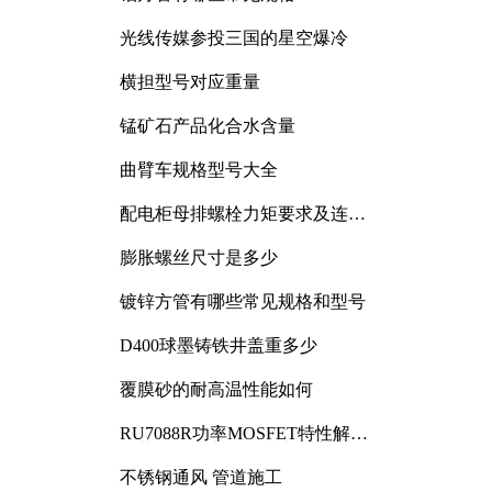
光线传媒参投三国的星空爆冷
横担型号对应重量
锰矿石产品化合水含量
曲臂车规格型号大全
配电柜母排螺栓力矩要求及连接
规范详解
膨胀螺丝尺寸是多少
镀锌方管有哪些常见规格和型号
D400球墨铸铁井盖重多少
覆膜砂的耐高温性能如何
RU7088R功率MOSFET特性解析
及其在可调电源设计中的实践
不锈钢通风 管道施工