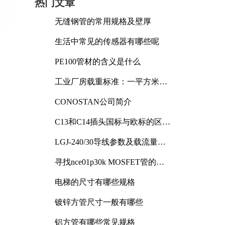
热门文章
无缝钢管的常用规格及壁厚
生活中常见的传感器有哪些呢
PE100管材的含义是什么
工业厂房载重标准：一平方米能
承受多少公斤
CONOSTAN公司简介
C13和C14插头国标与欧标的区别
及其标准解析
LGJ-240/30导线参数及载流量解
析
寻找nce01p30k MOSFET管的合
适替代型号
电梯的尺寸有哪些规格
镀锌方管尺寸一般有哪些
铝方管有哪些常见规格