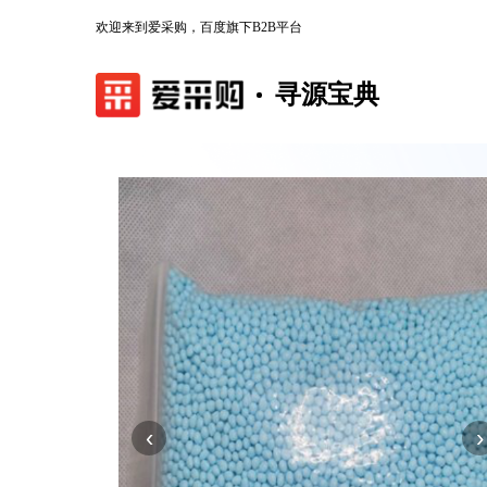
欢迎来到爱采购，百度旗下B2B平台
寻源宝典
‹
›