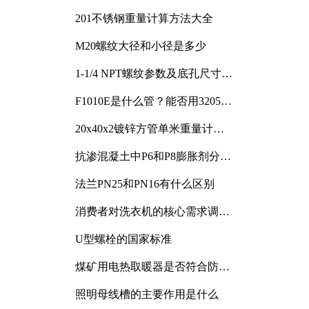
201不锈钢重量计算方法大全
M20螺纹大径和小径是多少
1-1/4 NPT螺纹参数及底孔尺寸详
解
F1010E是什么管？能否用3205或
3505代换
20x40x2镀锌方管单米重量计算
与应用分析
抗渗混凝土中P6和P8膨胀剂分别
加多少
法兰PN25和PN16有什么区别
消费者对洗衣机的核心需求调研
与分析
U型螺栓的国家标准
煤矿用电热取暖器是否符合防爆
电气设备标准
照明母线槽的主要作用是什么