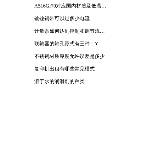
A516Gr70对应国内材质及低温冲
击要求解析
镀镍钢带可以过多少电流
计量泵如何达到控制和调节流量
的目的
联轴器的轴孔形式有三种：Y
型、J型、Z型
不锈钢材质厚度允许误差是多少
复印机出租有哪些常见模式
溶于水的润滑剂的种类