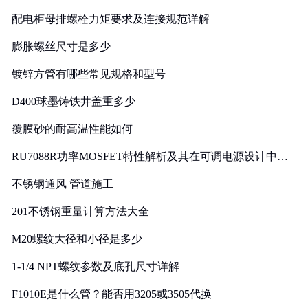
配电柜母排螺栓力矩要求及连接规范详解
膨胀螺丝尺寸是多少
镀锌方管有哪些常见规格和型号
D400球墨铸铁井盖重多少
覆膜砂的耐高温性能如何
RU7088R功率MOSFET特性解析及其在可调电源设计中的
实践
不锈钢通风 管道施工
201不锈钢重量计算方法大全
M20螺纹大径和小径是多少
1-1/4 NPT螺纹参数及底孔尺寸详解
F1010E是什么管？能否用3205或3505代换