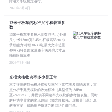
障电力系统稳定运行。
2026年8月4日
13米平板车的标准尺寸和载重参
数
13米平板车主要技术参数包括: a)外形
尺寸:长13m×宽2.45m,栏板高55cm b)
承载能力:标载30-35吨,最大允许总重
49吨 c)符合国家道路车辆外廓尺寸及
轴荷限值标准
2026年8月4日
光模块接收功率多少是正常
本文详细解答光模块接收功率的正常范围及影响因素，重
点分析千兆光模块的收光标准（典型值为-3dBm
至-24dBm），并提供不同速率光模块的参考值表格。同时
解释功率异常的常见原因（如光纤损耗、连接器问题）及
解决方案，帮助用户快速判断网络性能问题。