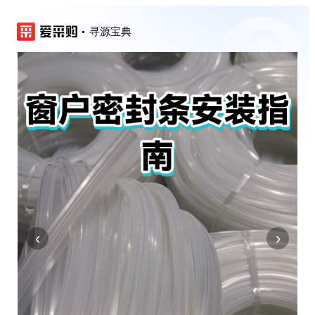
寻源宝典
‹
›