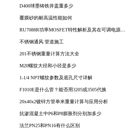
D400球墨铸铁井盖重多少
覆膜砂的耐高温性能如何
RU7088R功率MOSFET特性解析及其在可调电源设
计中的实践
不锈钢通风 管道施工
201不锈钢重量计算方法大全
M20螺纹大径和小径是多少
1-1/4 NPT螺纹参数及底孔尺寸详解
F1010E是什么管？能否用3205或3505代换
20x40x2镀锌方管单米重量计算与应用分析
抗渗混凝土中P6和P8膨胀剂分别加多少
法兰PN25和PN16有什么区别