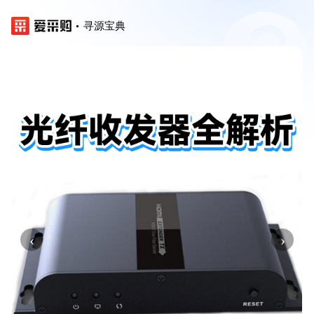
寻源宝典
‹
›