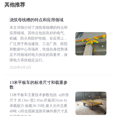
其他推荐
浇筑母线槽的特点和应用领域
本文详细介绍了浇筑母线槽的特点和
应用领域。其特点包括良好的电气、
机械、防火和防护性能。在应用上，
广泛用于商业建筑、工业厂房、医院
和数据中心等场所，凭借自身优势满
足不同领域对电力供应的高要求，保
障电力系统稳定运行。
2026年8月4日
13米平板车的标准尺寸和载重参
数
13米平板车主要技术参数包括: a)外形
尺寸:长13m×宽2.45m,栏板高55cm b)
承载能力:标载30-35吨,最大允许总重
49吨 c)符合国家道路车辆外廓尺寸及