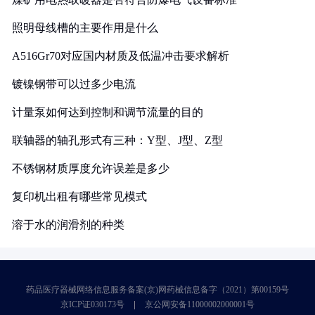
照明母线槽的主要作用是什么
A516Gr70对应国内材质及低温冲击要求解析
镀镍钢带可以过多少电流
计量泵如何达到控制和调节流量的目的
联轴器的轴孔形式有三种：Y型、J型、Z型
不锈钢材质厚度允许误差是多少
复印机出租有哪些常见模式
溶于水的润滑剂的种类
药品医疗器械网络信息服务备案(京)网药械信息备字（2021）第00159号
京ICP证030173号
京公网安备11000002000001号