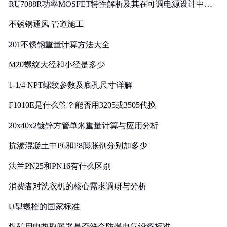
RU7088R功率MOSFET特性解析及其在可调电源设计中的
实践
不锈钢通风 管道施工
201不锈钢重量计算方法大全
M20螺纹大径和小径是多少
1-1/4 NPT螺纹参数及底孔尺寸详解
F1010E是什么管？能否用3205或3505代换
20x40x2镀锌方管单米重量计算与应用分析
抗渗混凝土中P6和P8膨胀剂分别加多少
法兰PN25和PN16有什么区别
消费者对洗衣机的核心需求调研与分析
U型螺栓的国家标准
煤矿用电热取暖器是否符合防爆电气设备标准