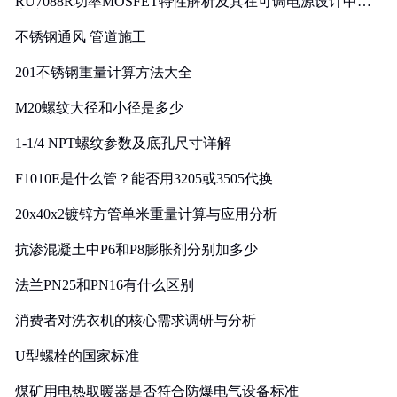
RU7088R功率MOSFET特性解析及其在可调电源设计中的
实践
不锈钢通风 管道施工
201不锈钢重量计算方法大全
M20螺纹大径和小径是多少
1-1/4 NPT螺纹参数及底孔尺寸详解
F1010E是什么管？能否用3205或3505代换
20x40x2镀锌方管单米重量计算与应用分析
抗渗混凝土中P6和P8膨胀剂分别加多少
法兰PN25和PN16有什么区别
消费者对洗衣机的核心需求调研与分析
U型螺栓的国家标准
煤矿用电热取暖器是否符合防爆电气设备标准