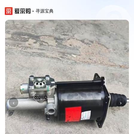
寻源宝典
‹
›