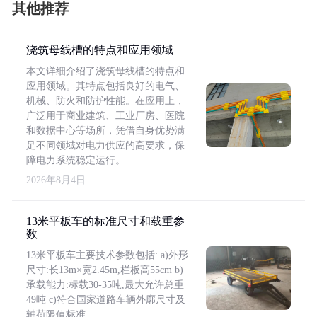
其他推荐
浇筑母线槽的特点和应用领域
本文详细介绍了浇筑母线槽的特点和
应用领域。其特点包括良好的电气、
机械、防火和防护性能。在应用上，
广泛用于商业建筑、工业厂房、医院
和数据中心等场所，凭借自身优势满
足不同领域对电力供应的高要求，保
障电力系统稳定运行。
2026年8月4日
13米平板车的标准尺寸和载重参
数
13米平板车主要技术参数包括: a)外形
尺寸:长13m×宽2.45m,栏板高55cm b)
承载能力:标载30-35吨,最大允许总重
49吨 c)符合国家道路车辆外廓尺寸及
轴荷限值标准