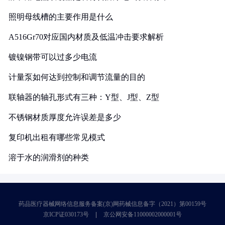
照明母线槽的主要作用是什么
A516Gr70对应国内材质及低温冲击要求解析
镀镍钢带可以过多少电流
计量泵如何达到控制和调节流量的目的
联轴器的轴孔形式有三种：Y型、J型、Z型
不锈钢材质厚度允许误差是多少
复印机出租有哪些常见模式
溶于水的润滑剂的种类
药品医疗器械网络信息服务备案(京)网药械信息备字（2021）第00159号
京ICP证030173号
京公网安备11000002000001号