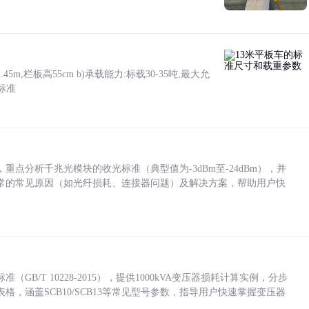
5m,栏板高55cm b)承载能力:标载30-35吨,最大允
标准
点分析千兆光模块的收光标准（典型值为-3dBm至-24dBm），并
常的常见原因（如光纤损耗、连接器问题）及解决方案，帮助用户快
/T 10228-2015），提供1000kVA变压器损耗计算实例，分步
，涵盖SCB10/SCB13等常见型号参数，指导用户快速掌握变压器