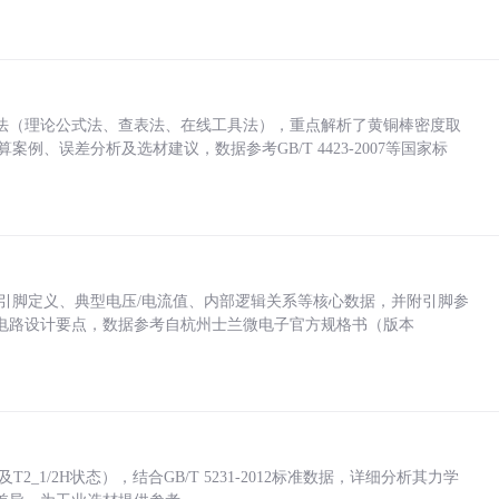
法（理论公式法、查表法、在线工具法），重点解析了黄铜棒密度取
计算案例、误差分析及选材建议，数据参考GB/T 4423-2007等国家标
括各引脚定义、典型电压/电流值、内部逻辑关系等核心数据，并附引脚参
电路设计要点，数据参考自杭州士兰微电子官方规格书（版本
_1/2H状态），结合GB/T 5231-2012标准数据，详细分析其力学