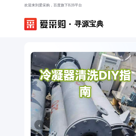
欢迎来到爱采购，百度旗下B2B平台
寻源宝典
‹
›