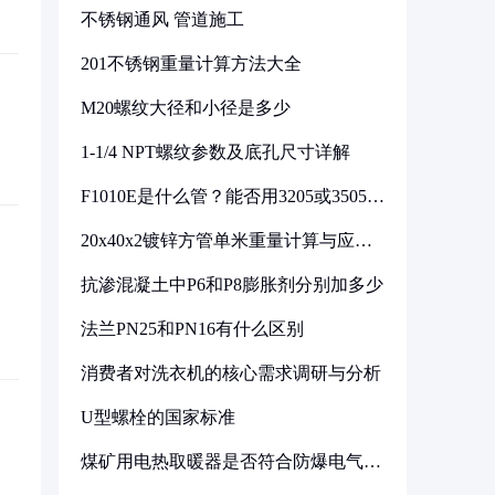
不锈钢通风 管道施工
201不锈钢重量计算方法大全
M20螺纹大径和小径是多少
1-1/4 NPT螺纹参数及底孔尺寸详解
F1010E是什么管？能否用3205或3505代
换
20x40x2镀锌方管单米重量计算与应用
分析
抗渗混凝土中P6和P8膨胀剂分别加多少
法兰PN25和PN16有什么区别
消费者对洗衣机的核心需求调研与分析
U型螺栓的国家标准
煤矿用电热取暖器是否符合防爆电气设
备标准