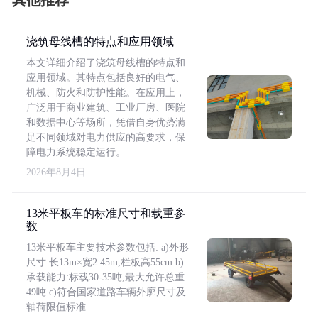
其他推荐
浇筑母线槽的特点和应用领域
本文详细介绍了浇筑母线槽的特点和
应用领域。其特点包括良好的电气、
机械、防火和防护性能。在应用上，
广泛用于商业建筑、工业厂房、医院
和数据中心等场所，凭借自身优势满
足不同领域对电力供应的高要求，保
障电力系统稳定运行。
2026年8月4日
13米平板车的标准尺寸和载重参
数
13米平板车主要技术参数包括: a)外形
尺寸:长13m×宽2.45m,栏板高55cm b)
承载能力:标载30-35吨,最大允许总重
49吨 c)符合国家道路车辆外廓尺寸及
轴荷限值标准