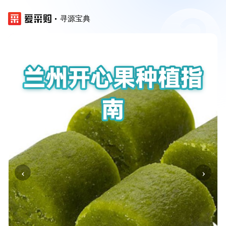
寻源宝典
‹
›