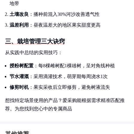
地带
土壤改良
：播种前混入30%河沙改善透气性
温差利用
：昼夜温差大的地区果实甜度更高
三、栽培管理三大诀窍
从实践中总结的实用技巧：
授粉树配置
：每8棵雌树配1棵雄树，呈对角线种植
节水灌溉
：采用滴灌技术，萌芽期每周浇水1次
修剪时机
：果实采收后立即修剪，避免树液流失
想找特定场景使用的产品？爱采购能根据需求精准匹配推
荐。为您找到您心中的专属商品