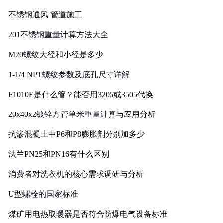
实践
不锈钢通风 管道施工
201不锈钢重量计算方法大全
M20螺纹大径和小径是多少
1-1/4 NPT螺纹参数及底孔尺寸详解
F1010E是什么管？能否用3205或3505代换
20x40x2镀锌方管单米重量计算与应用分析
抗渗混凝土中P6和P8膨胀剂分别加多少
法兰PN25和PN16有什么区别
消费者对洗衣机的核心需求调研与分析
U型螺栓的国家标准
煤矿用电热取暖器是否符合防爆电气设备标准