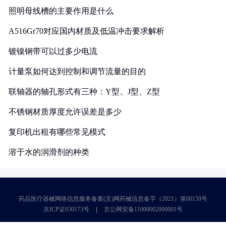
照明母线槽的主要作用是什么
A516Gr70对应国内材质及低温冲击要求解析
镀镍钢带可以过多少电流
计量泵如何达到控制和调节流量的目的
联轴器的轴孔形式有三种：Y型、J型、Z型
不锈钢材质厚度允许误差是多少
复印机出租有哪些常见模式
溶于水的润滑剂的种类
药品医疗器械网络信息服务备案(京)网药械信息备字（2021）第00159号
京ICP证030173号
京公网安备11000002000001号