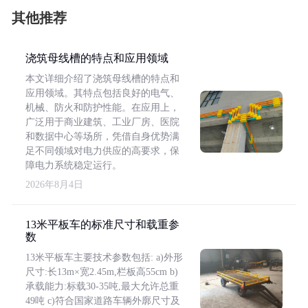
其他推荐
浇筑母线槽的特点和应用领域
本文详细介绍了浇筑母线槽的特点和
应用领域。其特点包括良好的电气、
机械、防火和防护性能。在应用上，
广泛用于商业建筑、工业厂房、医院
和数据中心等场所，凭借自身优势满
足不同领域对电力供应的高要求，保
障电力系统稳定运行。
2026年8月4日
13米平板车的标准尺寸和载重参
数
13米平板车主要技术参数包括: a)外形
尺寸:长13m×宽2.45m,栏板高55cm b)
承载能力:标载30-35吨,最大允许总重
49吨 c)符合国家道路车辆外廓尺寸及