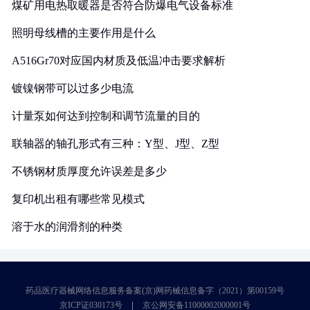
煤矿用电热取暖器是否符合防爆电气设备标准
照明母线槽的主要作用是什么
A516Gr70对应国内材质及低温冲击要求解析
镀镍钢带可以过多少电流
计量泵如何达到控制和调节流量的目的
联轴器的轴孔形式有三种：Y型、J型、Z型
不锈钢材质厚度允许误差是多少
复印机出租有哪些常见模式
溶于水的润滑剂的种类
药品医疗器械网络信息服务备案(京)网药械信息备字（2021）第00159号
京ICP证030173号
京公网安备11000002000001号