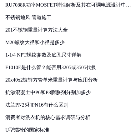
RU7088R功率MOSFET特性解析及其在可调电源设计中的
实践
不锈钢通风 管道施工
201不锈钢重量计算方法大全
M20螺纹大径和小径是多少
1-1/4 NPT螺纹参数及底孔尺寸详解
F1010E是什么管？能否用3205或3505代换
20x40x2镀锌方管单米重量计算与应用分析
抗渗混凝土中P6和P8膨胀剂分别加多少
法兰PN25和PN16有什么区别
消费者对洗衣机的核心需求调研与分析
U型螺栓的国家标准