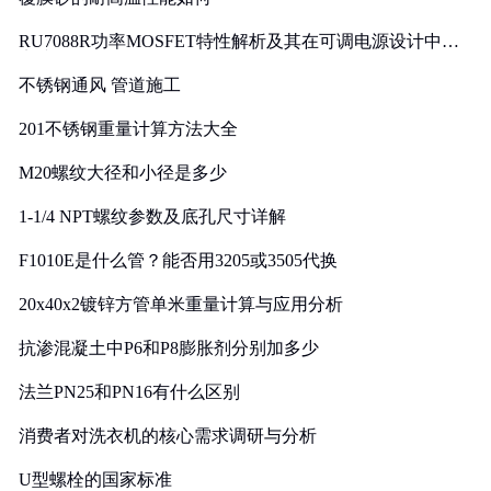
RU7088R功率MOSFET特性解析及其在可调电源设计中的
实践
不锈钢通风 管道施工
201不锈钢重量计算方法大全
M20螺纹大径和小径是多少
1-1/4 NPT螺纹参数及底孔尺寸详解
F1010E是什么管？能否用3205或3505代换
20x40x2镀锌方管单米重量计算与应用分析
抗渗混凝土中P6和P8膨胀剂分别加多少
法兰PN25和PN16有什么区别
消费者对洗衣机的核心需求调研与分析
U型螺栓的国家标准