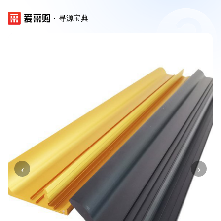
寻源宝典
‹
›