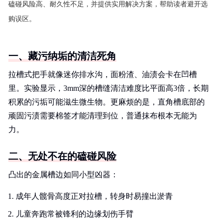
磕碰风险高、耐久性不足，并提供实用解决方案，帮助读者避开选
购误区。
一、藏污纳垢的清洁死角
拉槽式把手就像迷你排水沟，面粉渣、油渍会卡在凹槽
里。实验显示，3mm深的槽缝清洁难度比平面高3倍，长期
积累的污垢可能滋生微生物。更麻烦的是，直角槽底部的
顽固污渍需要棉签才能清理到位，普通抹布根本无能为
力。
二、无处不在的磕碰风险
凸出的金属槽边如同小型凶器：
成年人髋骨高度正对拉槽，转身时易撞出淤青
儿童奔跑常被锋利的边缘划伤手臂