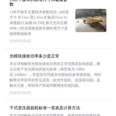
数
13米平板车主要技术参数包括: a)外形
尺寸:长13m×宽2.45m,栏板高55cm b)
承载能力:标载30-35吨,最大允许总重
49吨 c)符合国家道路车辆外廓尺寸及
轴荷限值标准
2026年8月4日
光模块接收功率多少是正常
本文详细解答光模块接收功率的正常范围及影响因素，重
点分析千兆光模块的收光标准（典型值为-3dBm
至-24dBm），并提供不同速率光模块的参考值表格。同时
解释功率异常的常见原因（如光纤损耗、连接器问题）及
解决方案，帮助用户快速判断网络性能问题。
2026年8月4日
干式变压器损耗标准一览表及计算方法
本文详细解析干式变压器空载损耗、负载损耗的国家标准