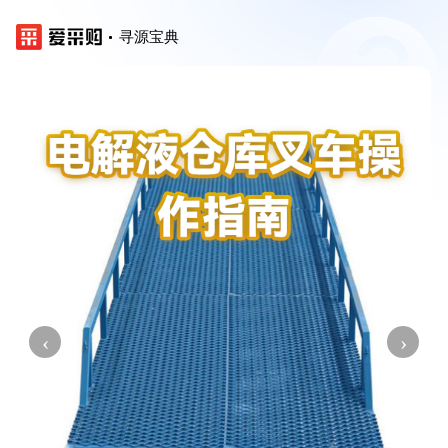
寻源宝典
‹
›