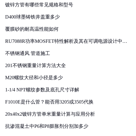
镀锌方管有哪些常见规格和型号
D400球墨铸铁井盖重多少
覆膜砂的耐高温性能如何
RU7088R功率MOSFET特性解析及其在可调电源设计中的
实践
不锈钢通风 管道施工
201不锈钢重量计算方法大全
M20螺纹大径和小径是多少
1-1/4 NPT螺纹参数及底孔尺寸详解
F1010E是什么管？能否用3205或3505代换
20x40x2镀锌方管单米重量计算与应用分析
抗渗混凝土中P6和P8膨胀剂分别加多少