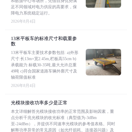
和数据中心等场所，凭借自身优势满
足不同领域对电力供应的高要求，保
障电力系统稳定运行。
2026年8月4日
13米平板车的标准尺寸和载重参
数
13米平板车主要技术参数包括: a)外形
尺寸:长13m×宽2.45m,栏板高55cm b)
承载能力:标载30-35吨,最大允许总重
49吨 c)符合国家道路车辆外廓尺寸及
轴荷限值标准
2026年8月4日
光模块接收功率多少是正常
本文详细解答光模块接收功率的正常范围及影响因素，重
点分析千兆光模块的收光标准（典型值为-3dBm
至-24dBm），并提供不同速率光模块的参考值表格。同时
解释功率异常的常见原因（如光纤损耗、连接器问题）及