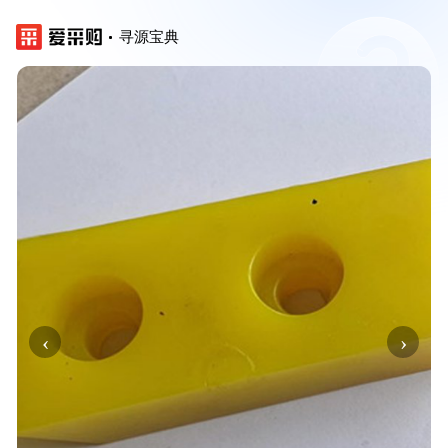
寻源宝典
‹
›