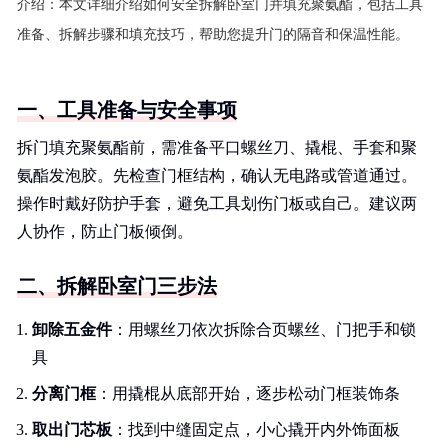
介绍：
本文详细介绍如何安全拆解卧室门并填充聚氨酯，包括工具
准备、拆解步骤和填充技巧，帮助您提升门的隔音和保温性能。
一、工具准备与安全事项
拆门填充聚氨酯前，需准备平口螺丝刀、撬棍、手套和聚
氨酯发泡胶。先检查门框结构，确认无电路或管道通过。
操作时戴好防护手套，避免工具划伤门板或自己。建议两
人协作，防止门板倾倒。
二、拆解卧室门三步法
卸除五金件
：用螺丝刀依次拆除合页螺丝、门把手和锁
具
分离门框
：用撬棍从底部开始，逐步松动门框装饰条
取出门芯板
：找到中缝固定点，小心撬开内外饰面板