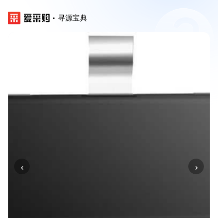
寻源宝典
‹
›