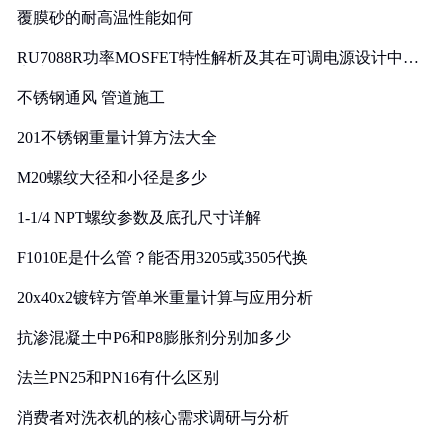
覆膜砂的耐高温性能如何
RU7088R功率MOSFET特性解析及其在可调电源设计中的
实践
不锈钢通风 管道施工
201不锈钢重量计算方法大全
M20螺纹大径和小径是多少
1-1/4 NPT螺纹参数及底孔尺寸详解
F1010E是什么管？能否用3205或3505代换
20x40x2镀锌方管单米重量计算与应用分析
抗渗混凝土中P6和P8膨胀剂分别加多少
法兰PN25和PN16有什么区别
消费者对洗衣机的核心需求调研与分析