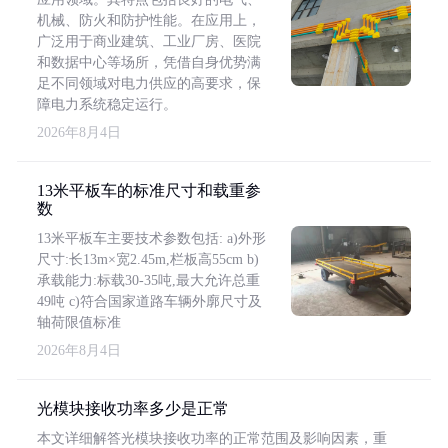
机械、防火和防护性能。在应用上，
广泛用于商业建筑、工业厂房、医院
和数据中心等场所，凭借自身优势满
足不同领域对电力供应的高要求，保
障电力系统稳定运行。
2026年8月4日
13米平板车的标准尺寸和载重参
数
13米平板车主要技术参数包括: a)外形
尺寸:长13m×宽2.45m,栏板高55cm b)
承载能力:标载30-35吨,最大允许总重
49吨 c)符合国家道路车辆外廓尺寸及
轴荷限值标准
2026年8月4日
光模块接收功率多少是正常
本文详细解答光模块接收功率的正常范围及影响因素，重