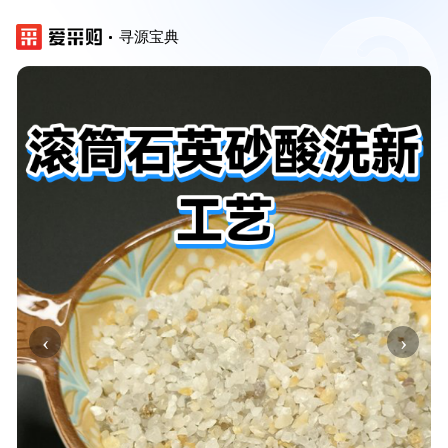
寻源宝典
‹
›