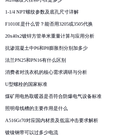
1-1/4 NPT螺纹参数及底孔尺寸详解
F1010E是什么管？能否用3205或3505代换
20x40x2镀锌方管单米重量计算与应用分析
抗渗混凝土中P6和P8膨胀剂分别加多少
法兰PN25和PN16有什么区别
消费者对洗衣机的核心需求调研与分析
U型螺栓的国家标准
煤矿用电热取暖器是否符合防爆电气设备标准
照明母线槽的主要作用是什么
A516Gr70对应国内材质及低温冲击要求解析
镀镍钢带可以过多少电流