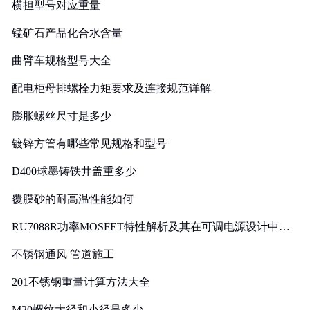
横担型号对应重量
锰矿石产品化合水含量
曲臂车规格型号大全
配电柜母排螺栓力矩要求及连接规范详解
膨胀螺丝尺寸是多少
镀锌方管有哪些常见规格和型号
D400球墨铸铁井盖重多少
覆膜砂的耐高温性能如何
RU7088R功率MOSFET特性解析及其在可调电源设计中的
实践
不锈钢通风 管道施工
201不锈钢重量计算方法大全
M20螺纹大径和小径是多少