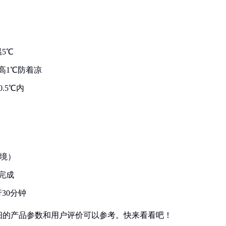
5℃
高1℃防着凉
.5℃内
环境）
完成
30分钟
细的产品参数和用户评价可以参考。快来看看吧！