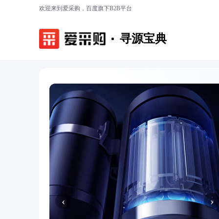
欢迎来到爱采购，百度旗下B2B平台
寻源宝典
‹
›