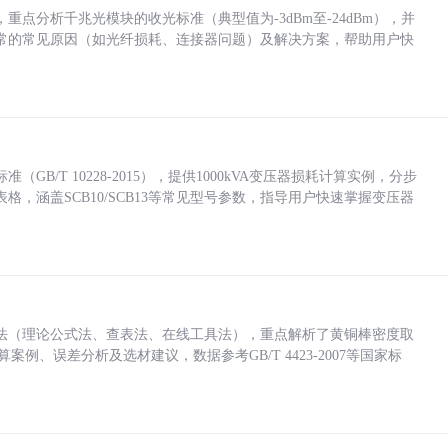
点分析千兆光模块的收光标准（典型值为-3dBm至-24dBm），并
常的常见原因（如光纤损耗、连接器问题）及解决方案，帮助用户快
/T 10228-2015），提供1000kVA变压器损耗计算实例，分步
，涵盖SCB10/SCB13等常见型号参数，指导用户快速掌握变压器
法（理论公式法、查表法、在线工具法），重点解析了黄铜棒密度取
计算案例、误差分析及选材建议，数据参考GB/T 4423-2007等国家标