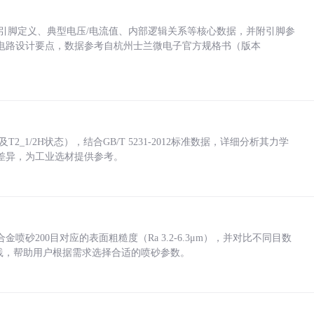
括各引脚定义、典型电压/电流值、内部逻辑关系等核心数据，并附引脚参
电路设计要点，数据参考自杭州士兰微电子官方规格书（版本
_1/2H状态），结合GB/T 5231-2012标准数据，详细分析其力学
差异，为工业选材提供参考。
砂200目对应的表面粗糙度（Ra 3.2-6.3μm），并对比不同目数
业实践，帮助用户根据需求选择合适的喷砂参数。