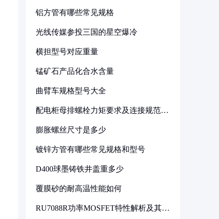
铝方管有哪些常见规格
光线传媒参投三国的星空爆冷
横担型号对应重量
锰矿石产品化合水含量
曲臂车规格型号大全
配电柜母排螺栓力矩要求及连接规范详
解
膨胀螺丝尺寸是多少
镀锌方管有哪些常见规格和型号
D400球墨铸铁井盖重多少
覆膜砂的耐高温性能如何
RU7088R功率MOSFET特性解析及其在
可调电源设计中的实践