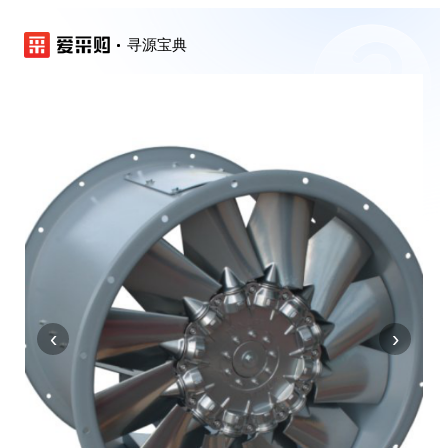
寻源宝典
‹
›