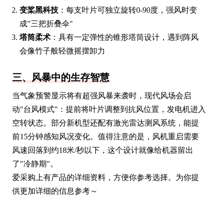
变桨黑科技
：每支叶片可独立旋转0-90度，强风时变
成"三把折叠伞"
塔筒柔术
：具有一定弹性的锥形塔筒设计，遇到阵风
会像竹子般轻微摇摆卸力
三、风暴中的生存智慧
当气象预警显示将有超强风暴来袭时，现代风场会启
动"台风模式"：提前将叶片调整到抗风位置，发电机进入
空转状态。部分新机型还配有激光雷达测风系统，能提
前15分钟感知风况变化。值得注意的是，风机重启需要
风速回落到约18米/秒以下，这个设计就像给机器留出
了"冷静期"。
爱采购上有产品的详细资料，方便你参考选择。为你提
供更加详细的信息参考～