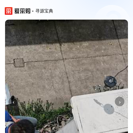
寻源宝典
‹
›