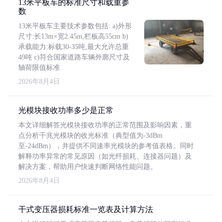
13米平板车的标准尺寸和载重参
数
13米平板车主要技术参数包括: a)外形
尺寸:长13m×宽2.45m,栏板高55cm b)
承载能力:标载30-35吨,最大允许总重
49吨 c)符合国家道路车辆外廓尺寸及
轴荷限值标准
2026年8月4日
光模块接收功率多少是正常
本文详细解答光模块接收功率的正常范围及影响因素，重
点分析千兆光模块的收光标准（典型值为-3dBm
至-24dBm），并提供不同速率光模块的参考值表格。同时
解释功率异常的常见原因（如光纤损耗、连接器问题）及
解决方案，帮助用户快速判断网络性能问题。
2026年8月4日
干式变压器损耗标准一览表及计算方法