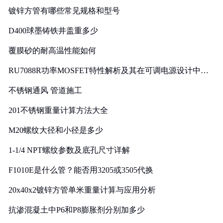
镀锌方管有哪些常见规格和型号
D400球墨铸铁井盖重多少
覆膜砂的耐高温性能如何
RU7088R功率MOSFET特性解析及其在可调电源设计中的
实践
不锈钢通风 管道施工
201不锈钢重量计算方法大全
M20螺纹大径和小径是多少
1-1/4 NPT螺纹参数及底孔尺寸详解
F1010E是什么管？能否用3205或3505代换
20x40x2镀锌方管单米重量计算与应用分析
抗渗混凝土中P6和P8膨胀剂分别加多少