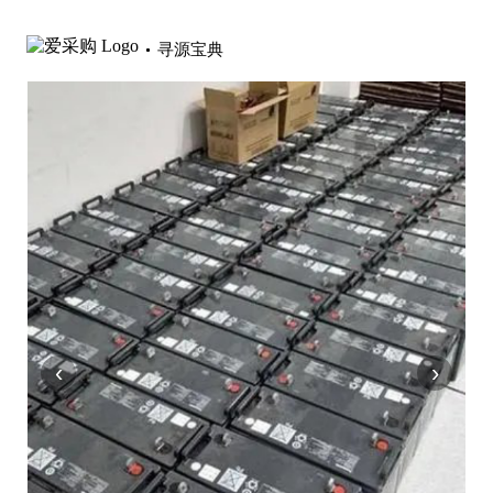
寻源宝典
‹
›