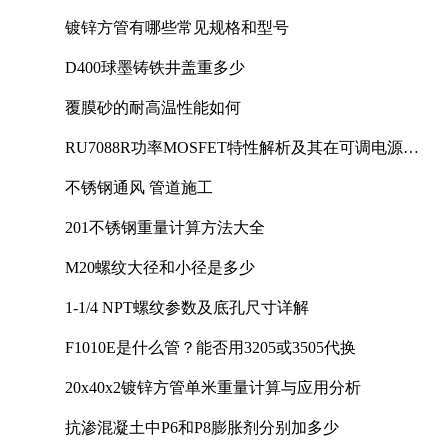
镀锌方管有哪些常见规格和型号
D400球墨铸铁井盖重多少
覆膜砂的耐高温性能如何
RU7088R功率MOSFET特性解析及其在可调电源设
计中的实践
不锈钢通风 管道施工
201不锈钢重量计算方法大全
M20螺纹大径和小径是多少
1-1/4 NPT螺纹参数及底孔尺寸详解
F1010E是什么管？能否用3205或3505代换
20x40x2镀锌方管单米重量计算与应用分析
抗渗混凝土中P6和P8膨胀剂分别加多少