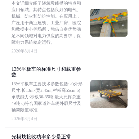
本文详细介绍了浇筑母线槽的特点和
应用领域。其特点包括良好的电气、
机械、防火和防护性能。在应用上，
广泛用于商业建筑、工业厂房、医院
和数据中心等场所，凭借自身优势满
足不同领域对电力供应的高要求，保
障电力系统稳定运行。
2026年8月4日
13米平板车的标准尺寸和载重参
数
13米平板车主要技术参数包括: a)外形
尺寸:长13m×宽2.45m,栏板高55cm b)
承载能力:标载30-35吨,最大允许总重
49吨 c)符合国家道路车辆外廓尺寸及
轴荷限值标准
2026年8月4日
光模块接收功率多少是正常