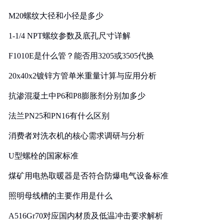
M20螺纹大径和小径是多少
1-1/4 NPT螺纹参数及底孔尺寸详解
F1010E是什么管？能否用3205或3505代换
20x40x2镀锌方管单米重量计算与应用分析
抗渗混凝土中P6和P8膨胀剂分别加多少
法兰PN25和PN16有什么区别
消费者对洗衣机的核心需求调研与分析
U型螺栓的国家标准
煤矿用电热取暖器是否符合防爆电气设备标准
照明母线槽的主要作用是什么
A516Gr70对应国内材质及低温冲击要求解析