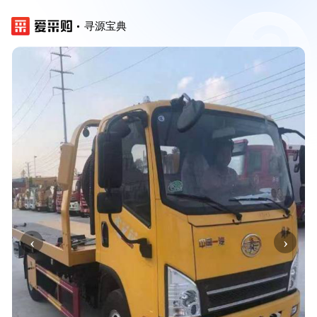
寻源宝典
‹
›