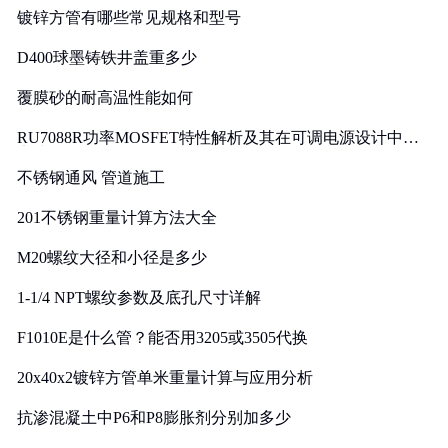
镀锌方管有哪些常见规格和型号
D400球墨铸铁井盖重多少
覆膜砂的耐高温性能如何
RU7088R功率MOSFET特性解析及其在可调电源设计中的
实践
不锈钢通风 管道施工
201不锈钢重量计算方法大全
M20螺纹大径和小径是多少
1-1/4 NPT螺纹参数及底孔尺寸详解
F1010E是什么管？能否用3205或3505代换
20x40x2镀锌方管单米重量计算与应用分析
抗渗混凝土中P6和P8膨胀剂分别加多少