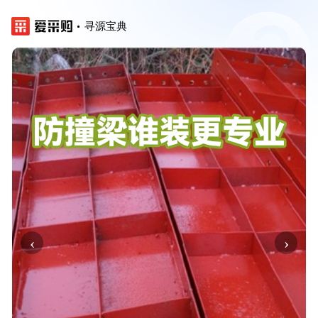
寻源宝典
‹
›