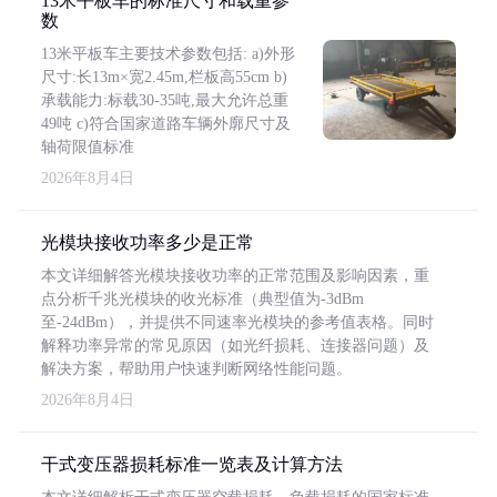
13米平板车的标准尺寸和载重参
数
13米平板车主要技术参数包括: a)外形
尺寸:长13m×宽2.45m,栏板高55cm b)
承载能力:标载30-35吨,最大允许总重
49吨 c)符合国家道路车辆外廓尺寸及
轴荷限值标准
2026年8月4日
光模块接收功率多少是正常
本文详细解答光模块接收功率的正常范围及影响因素，重
点分析千兆光模块的收光标准（典型值为-3dBm
至-24dBm），并提供不同速率光模块的参考值表格。同时
解释功率异常的常见原因（如光纤损耗、连接器问题）及
解决方案，帮助用户快速判断网络性能问题。
2026年8月4日
干式变压器损耗标准一览表及计算方法