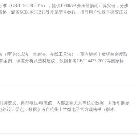
/T 10228-2015），提供1000kVA变压器损耗计算实例，分步
，涵盖SCB10/SCB13等常见型号参数，指导用户快速掌握变压器
法（理论公式法、查表法、在线工具法），重点解析了黄铜棒密度取
计算案例、误差分析及选材建议，数据参考GB/T 4423-2007等国家标
括各引脚定义、典型电压/电流值、内部逻辑关系等核心数据，并附引脚参
电路设计要点，数据参考自杭州士兰微电子官方规格书（版本