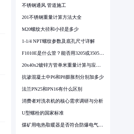
不锈钢通风 管道施工
201不锈钢重量计算方法大全
M20螺纹大径和小径是多少
1-1/4 NPT螺纹参数及底孔尺寸详解
F1010E是什么管？能否用3205或3505代
换
20x40x2镀锌方管单米重量计算与应用
分析
抗渗混凝土中P6和P8膨胀剂分别加多少
法兰PN25和PN16有什么区别
消费者对洗衣机的核心需求调研与分析
U型螺栓的国家标准
煤矿用电热取暖器是否符合防爆电气设
备标准