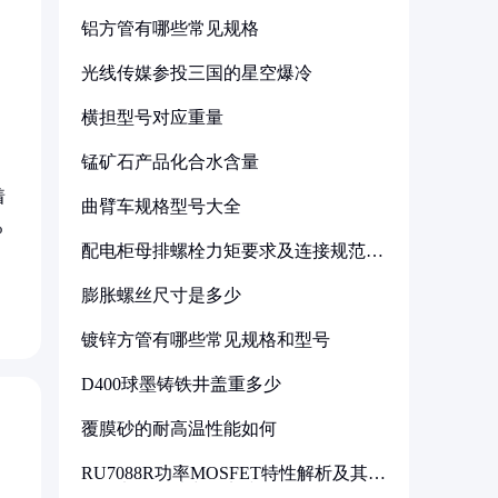
铝方管有哪些常见规格
光线传媒参投三国的星空爆冷
横担型号对应重量
锰矿石产品化合水含量
着
曲臂车规格型号大全
%
配电柜母排螺栓力矩要求及连接规范详
解
膨胀螺丝尺寸是多少
镀锌方管有哪些常见规格和型号
D400球墨铸铁井盖重多少
覆膜砂的耐高温性能如何
RU7088R功率MOSFET特性解析及其在
可调电源设计中的实践