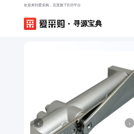
欢迎来到爱采购，百度旗下B2B平台
寻源宝典
‹
›