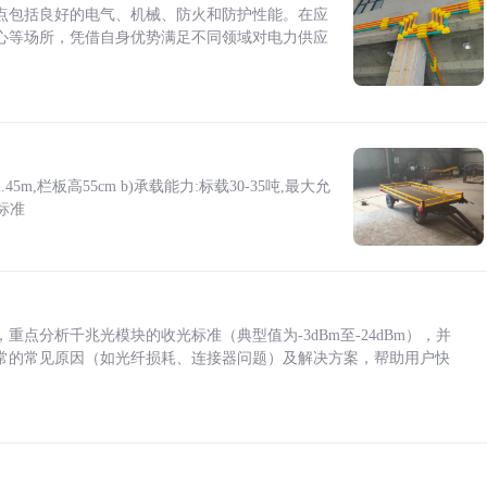
点包括良好的电气、机械、防火和防护性能。在应
心等场所，凭借自身优势满足不同领域对电力供应
5m,栏板高55cm b)承载能力:标载30-35吨,最大允
标准
点分析千兆光模块的收光标准（典型值为-3dBm至-24dBm），并
常的常见原因（如光纤损耗、连接器问题）及解决方案，帮助用户快