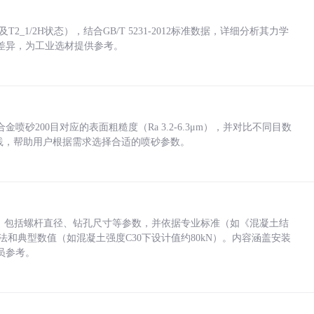
_1/2H状态），结合GB/T 5231-2012标准数据，详细分析其力学
差异，为工业选材提供参考。
砂200目对应的表面粗糙度（Ra 3.2-6.3μm），并对比不同目数
业实践，帮助用户根据需求选择合适的喷砂参数。
力，包括螺杆直径、钻孔尺寸等参数，并依据专业标准（如《混凝土结
方法和典型数值（如混凝土强度C30下设计值约80kN）。内容涵盖安装
员参考。