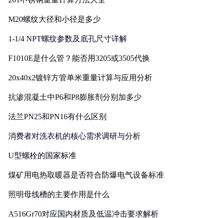
M20螺纹大径和小径是多少
1-1/4 NPT螺纹参数及底孔尺寸详解
F1010E是什么管？能否用3205或3505代换
20x40x2镀锌方管单米重量计算与应用分析
抗渗混凝土中P6和P8膨胀剂分别加多少
法兰PN25和PN16有什么区别
消费者对洗衣机的核心需求调研与分析
U型螺栓的国家标准
煤矿用电热取暖器是否符合防爆电气设备标准
照明母线槽的主要作用是什么
A516Gr70对应国内材质及低温冲击要求解析