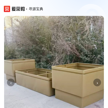
寻源宝典
‹
›