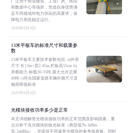
广泛用于商业建筑、工业厂房、医院
和数据中心等场所，凭借自身优势满
足不同领域对电力供应的高要求，保
障电力系统稳定运行。
2026年8月4日
13米平板车的标准尺寸和载重参
数
13米平板车主要技术参数包括: a)外形
尺寸:长13m×宽2.45m,栏板高55cm b)
承载能力:标载30-35吨,最大允许总重
49吨 c)符合国家道路车辆外廓尺寸及
轴荷限值标准
2026年8月4日
光模块接收功率多少是正常
本文详细解答光模块接收功率的正常范围及影响因素，重
点分析千兆光模块的收光标准（典型值为-3dBm
至-24dBm），并提供不同速率光模块的参考值表格。同时