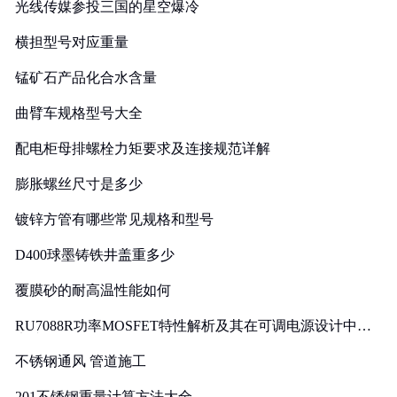
光线传媒参投三国的星空爆冷
横担型号对应重量
锰矿石产品化合水含量
曲臂车规格型号大全
配电柜母排螺栓力矩要求及连接规范详解
膨胀螺丝尺寸是多少
镀锌方管有哪些常见规格和型号
D400球墨铸铁井盖重多少
覆膜砂的耐高温性能如何
RU7088R功率MOSFET特性解析及其在可调电源设计中的
实践
不锈钢通风 管道施工
201不锈钢重量计算方法大全